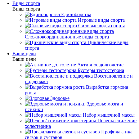
Виды спорта
Виды спорта
Единоборства
Игровые виды спорта
Силовые виды спорта
Сложнокоординационные виды спорта
Циклические виды
спорта
Ваши цели
Ваши цели
Активное долголетие
Бустеры тестостерона
Восстановление и
поддержка
Выработка гормона
роста
Здоровье
Здоровье мозга и
психики
Набор мышечной массы
Печень/ снижение
холестерина
Профилактика
связок и суставов