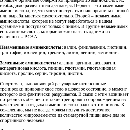
В нашем организме содержится примерно 20 аминокислот, их
необходимо разделить на два лагеря. Первый – это заменимые
аминокислоты, те, что могут поступать в наш организм с пищей
или вырабатываться самостоятельно. Второй – незаменимые,
аминокислоты, которые не могут выработаться в нашем
организме и поступают только с пищей. В группе незаменимых
есть аминокислоты, которые можно назвать одними из
основных – ВСАА.
Незаменимые аминокислоты:
валин, фенилаланин, гистидин,
триптофан, изолейцин, треонин, лизин, лейцин, метионин.
Заменимые аминокислоты:
аланин, аргинин, аспарагин,
аспарагиновая кислота, глицин, глютамин, глютаминовая
кислота, пролин, серин, тирозин, цистин.
Спортсмен, выполняющий регулярные интенсивные
тренировки приводит свое тело в шоковое состояние, в момент
которого оно фактически разрушается. В связи с этим возникает
потребность обеспечить такие тренировки сопровождением из
качественного отдыха и аминокислоты рады в этом помочь. К
сожалению, мы не всегда можем получить достаточное
количество микроэлементов из стандартной пищи даже для не
спортивного человека.