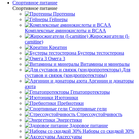
Спортивное питание
Спортивное питание
Протеины
Гейнеры
Комплексные аминокислоты и BCAA
Жиросжигатели (l-
carnitine)
Креатин
Бустеры тестостерона
Омега 3
Витамины и минералы
Для
суставов и связок (хондропротекторы)
Аргинин и донаторы
азота
Гепатопротекторы
Изотоники
Пребиотики
Спортивные гели
Стрессоустойчивость
Энергетики
Здоровое питание
Наборы со скидкой 30%
Аксессуары