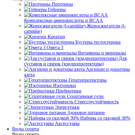
Протеины
Гейнеры
Комплексные аминокислоты и BCAA
Жиросжигатели (l-
carnitine)
Креатин
Бустеры тестостерона
Омега 3
Витамины и минералы
Для
суставов и связок (хондропротекторы)
Аргинин и донаторы
азота
Гепатопротекторы
Изотоники
Пребиотики
Спортивные гели
Стрессоустойчивость
Энергетики
Здоровое питание
Наборы со скидкой 30%
Аксессуары
Виды спорта
Виды спорта