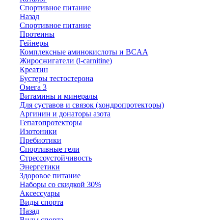
Спортивное питание
Назад
Спортивное питание
Протеины
Гейнеры
Комплексные аминокислоты и BCAA
Жиросжигатели (l-carnitine)
Креатин
Бустеры тестостерона
Омега 3
Витамины и минералы
Для суставов и связок (хондропротекторы)
Аргинин и донаторы азота
Гепатопротекторы
Изотоники
Пребиотики
Спортивные гели
Стрессоустойчивость
Энергетики
Здоровое питание
Наборы со скидкой 30%
Аксессуары
Виды спорта
Назад
Виды спорта