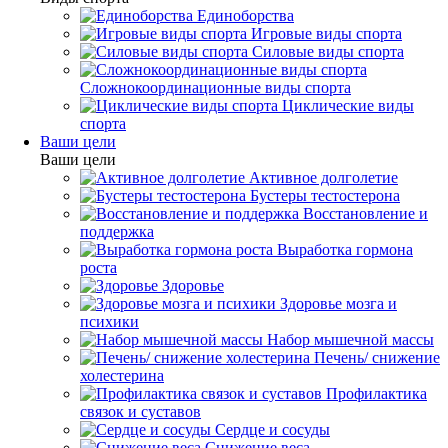
Единоборства
Игровые виды спорта
Силовые виды спорта
Сложнокоординационные виды спорта
Циклические виды
спорта
Ваши цели
Ваши цели
Активное долголетие
Бустеры тестостерона
Восстановление и
поддержка
Выработка гормона
роста
Здоровье
Здоровье мозга и
психики
Набор мышечной массы
Печень/ снижение
холестерина
Профилактика
связок и суставов
Сердце и сосуды
Снижение веса