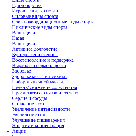
Единоборства
Игровые виды спорта
Силовые виды спорта
Сложнокоординационные виды спорта
Циклические виды спорта
Ваши цели
Назад
Ваши цели
Активное долголетие
Бустеры тестостерона
Восстановление и поддержка
Выработка гормона роста
Здоровье
Здоровье мозга и психики
Набор мышечной массы
Печень/ снижение холестерина
Профилактика связок и суставов
Сердце и сосуды
Снижение веса
Увеличение интенсивности
Увеличение силы
Улучшение пищеварения
Энергия и концентрация
Акции