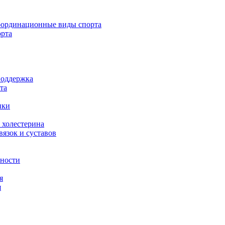
ординационные виды спорта
орта
поддержка
та
ики
 холестерина
язок и суставов
вности
я
я