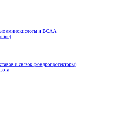
ые аминокислоты и BCAA
itine)
ставов и связок (хондропротекторы)
зота