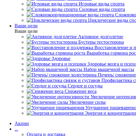
Игровые виды спорта
Силовые виды спорта
Сложноко
Циклические виды сп
Ваши цели
Ваши цели
Активное долголетие
Бустеры тестостерона
Восстановление и 
Выработка гормона рос
Здоровье
Здоровье мозга и псих
Набор мышечной массы
Печень/ снижение
Профилактика св
Сердце и сосуды
Снижение веса
Увеличение интенси
Увеличение силы
Улучшение пищеварени
Энергия и концентраци
Акции
...
Оплата и доставка