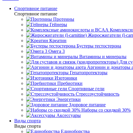
Спортивное питание
Спортивное питание
Протеины
Гейнеры
Комплексн
Жиросжигатели (l-carn
Креатин
Бустеры тестостерона
Омега 3
Витамины и минералы
Для су
Аргинин и донаторы а
Гепатопротекторы
Изотоники
Пребиотики
Спортивные гели
Стрессоустойчивость
Энергетики
Здоровое питание
Наборы со скидкой 30%
Аксессуары
Виды спорта
Виды спорта
Единоборства