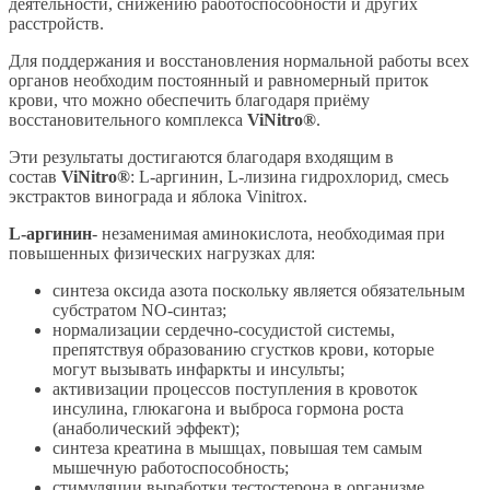
деятельности, снижению работоспособности и других
расстройств.
Для поддержания и восстановления нормальной работы всех
органов необходим постоянный и равномерный приток
крови, что можно обеспечить благодаря приёму
восстановительного комплекса
ViNitro®
.
Эти результаты достигаются благодаря входящим в
состав
ViNitro®
: L-аргинин, L-лизина гидрохлорид, смесь
экстрактов винограда и яблока Vinitrox.
L-аргинин
- незаменимая аминокислота, необходимая при
повышенных физических нагрузках для:
синтеза оксида азота поскольку является обязательным
субстратом NO-синтаз;
нормализации сердечно-сосудистой системы,
препятствуя образованию сгустков крови, которые
могут вызывать инфаркты и инсульты;
активизации процессов поступления в кровоток
инсулина, глюкагона и выброса гормона роста
(анаболический эффект);
синтеза креатина в мышцах, повышая тем самым
мышечную работоспособность;
стимуляции выработки тестостерона в организме,