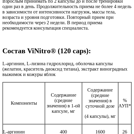
Взрослым принимать по 2 капсулы до и после тренировки
один раз в день. Продолжительность приема не более 4 недель
в зависимости от интенсивности нагрузок, массы тела,
возраста и уровня подготовки. Повторный прием при
необходимости через 2 недели. В период приема
рекомендуется консультация специалиста.
Состав ViNitro® (120 caps):
L-аргинин, L-лизина гидрохлорид, оболочка капсулы
(желатин, краситель диоксид титана), экстракт виноградных
выжимок и кожуры яблок
Содержание
Содержание
(средние
(средние
%
значения) в
Компоненты
значения) в 1-ой
АУП*
суточной дозе
капсуле, мг
(4 капсулы), мг
L-аргинин
400
1600
26