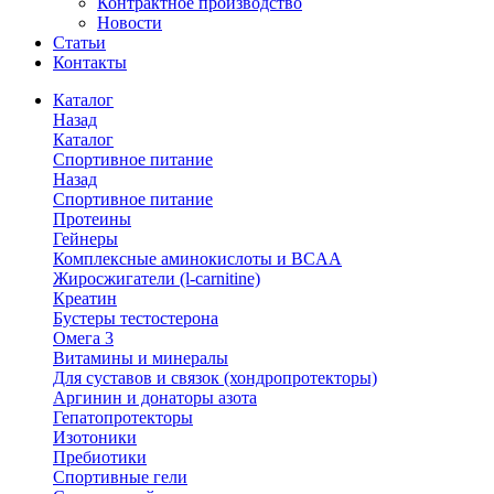
Контрактное производство
Новости
Статьи
Контакты
Каталог
Назад
Каталог
Спортивное питание
Назад
Спортивное питание
Протеины
Гейнеры
Комплексные аминокислоты и BCAA
Жиросжигатели (l-carnitine)
Креатин
Бустеры тестостерона
Омега 3
Витамины и минералы
Для суставов и связок (хондропротекторы)
Аргинин и донаторы азота
Гепатопротекторы
Изотоники
Пребиотики
Спортивные гели