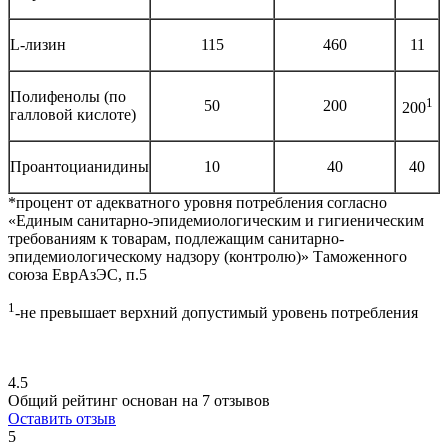
L-лизин
115
460
11
Полифенолы (по
1
50
200
200
галловой кислоте)
Проантоцианидины
10
40
40
*процент от адекватного уровня потребления согласно
«Единым санитарно-эпидемиологическим и гигиеническим
требованиям к товарам, подлежащим санитарно-
эпидемиологическому надзору (контролю)» Таможенного
союза ЕврАзЭС, п.5
1
-не превышает верхний допустимый уровень потребления
4.5
Общий рейтинг основан на 7 отзывов
Оставить отзыв
5