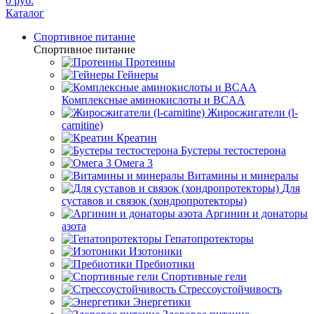
0 руб.
Каталог
Спортивное питание
Спортивное питание
Протеины
Гейнеры
Комплексные аминокислоты и BCAA
Жиросжигатели (l-
carnitine)
Креатин
Бустеры тестостерона
Омега 3
Витамины и минералы
Для
суставов и связок (хондропротекторы)
Аргинин и донаторы
азота
Гепатопротекторы
Изотоники
Пребиотики
Спортивные гели
Стрессоустойчивость
Энергетики