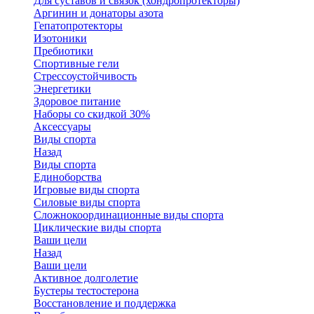
Для суставов и связок (хондропротекторы)
Аргинин и донаторы азота
Гепатопротекторы
Изотоники
Пребиотики
Спортивные гели
Стрессоустойчивость
Энергетики
Здоровое питание
Наборы со скидкой 30%
Аксессуары
Виды спорта
Назад
Виды спорта
Единоборства
Игровые виды спорта
Силовые виды спорта
Сложнокоординационные виды спорта
Циклические виды спорта
Ваши цели
Назад
Ваши цели
Активное долголетие
Бустеры тестостерона
Восстановление и поддержка