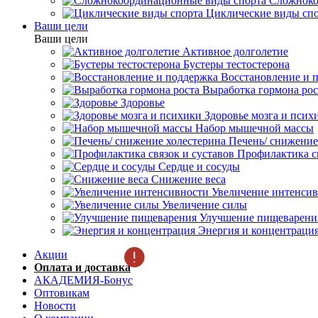
Сложноко
Циклические виды сп
Ваши цели
Ваши цели
Активное долголетие
Бустеры тестостерона
Восстановление и 
Выработка гормона рос
Здоровье
Здоровье мозга и псих
Набор мышечной массы
Печень/ снижение
Профилактика св
Сердце и сосуды
Снижение веса
Увеличение интенси
Увеличение силы
Улучшение пищеварени
Энергия и концентраци
Акции
Оплата и доставка
АКАДЕМИЯ-Бонус
Оптовикам
Новости