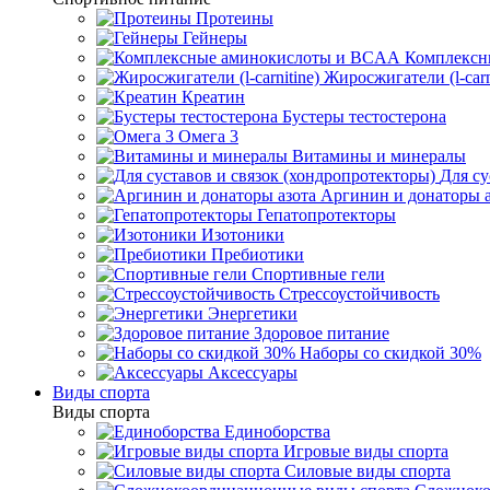
Протеины
Гейнеры
Комплексн
Жиросжигатели (l-carn
Креатин
Бустеры тестостерона
Омега 3
Витамины и минералы
Для су
Аргинин и донаторы а
Гепатопротекторы
Изотоники
Пребиотики
Спортивные гели
Стрессоустойчивость
Энергетики
Здоровое питание
Наборы со скидкой 30%
Аксессуары
Виды спорта
Виды спорта
Единоборства
Игровые виды спорта
Силовые виды спорта