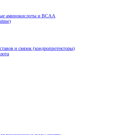
ые аминокислоты и BCAA
itine)
ставов и связок (хондропротекторы)
зота