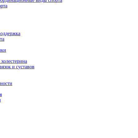
ординационные виды спорта
орта
поддержка
та
ики
 холестерина
язок и суставов
вности
я
я