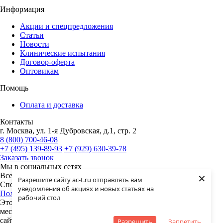
Информация
Акции и спецпредложения
Статьи
Новости
Клинические испытания
Договор-оферта
Оптовикам
Помощь
Оплата и доставка
Контакты
г. Москва, ул. 1-я Дубровская, д.1, стр. 2
8 (800) 700-46-08
+7 (495) 139-89-93
+7 (929) 630-39-78
Заказать звонок
Мы в социальных сетях
×
Все права защищены законом. ©2024 ООО "Академия-Т -
Разрешите сайту ac-t.ru отправлять вам
Спортивное питание"
уведомления об акциях и новых статьях на
Политика конфиденциальности
рабочий стол
Этот сайт собирает cookie-файлы, данные об IP-адресе и
местоположении пользователей. Дальнейшее использование
сайта означает ваше согласие на обработку таких данных.
Разрешить
Запретить