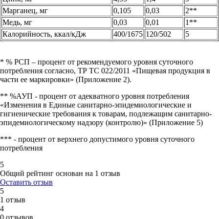
Марганец, мг
0,105
0,03
2**
Медь, мг
0,03
0,01
1**
Калорийность, ккал/кДж
400/1675
120/502
5
* % РСП – процент от рекомендуемого уровня суточного
потребления согласно, ТР ТС 022/2011 «Пищевая продукция в
части ее маркировки» (Приложение 2).
** %АУП - процент от адекватного уровня потребления
«Изменения в Единые санитарно-эпидемиологические и
гигиенические требования к товарам, подлежащим санитарно-
эпидемиологическому надзору (контролю)» (Приложение 5)
*** - процент от верхнего допустимого уровня суточного
потребления
5
Общий рейтинг основан на 1 отзыв
Оставить отзыв
5
1 отзыв
4
0 отзывов