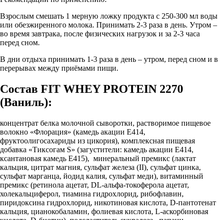
Взрослым смешать 1 мерную ложку продукта с 250-300 мл воды
или обезжиренного молока. Принимать 2-3 раза в день. Утром –
во время завтрака, после физических нагрузок и за 2-3 часа
перед сном.
В дни отдыха принимать 1-3 раза в день – утром, перед сном и в
перерывах между приёмами пищи.
Состав FIT WHEY PROTEIN 2270
(Ваниль):
концентрат белка молочной сыворотки, растворимое пищевое
волокно «Флорация» (камедь акации E414,
фруктоолигосахариды из цикория), комплексная пищевая
добавка «Тиксогам S» (загустители: камедь акации E414,
ксантановая камедь E415), минеральный премикс (лактат
кальция, цитрат магния, сульфат железа (II), сульфат цинка,
сульфат марганца, йодид калия, сульфат меди), витаминный
премикс (ретинола ацетат, DL-альфа-токоферола ацетат,
холекальциферол, тиамина гидрохлорид, рибофлавин,
пиридоксина гидрохлорид, никотиновая кислота, D-пантотенат
кальция, цианокобаламин, фолиевая кислота, L-аскорбиновая