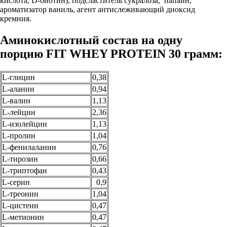
кислота, D-биотин), подсластитель сукралоза, папаин,
ароматизатор ваниль, агент антислеживающий диоксид
кремния.
Аминокислотный состав на одну
порцию FIT WHEY PROTEIN 30 грамм:
L-глицин
0,38
L-аланин
0,94
L-валин
1,13
L-лейцин
2,36
L-изолейцин
1,13
L-пролин
1,04
L-фенилаланин
0,76
L-тирозин
0,66
L-триптофан
0,43
L-серин
0,9
L-треонин
1,04
L-цистеин
0,47
L-метионин
0,47