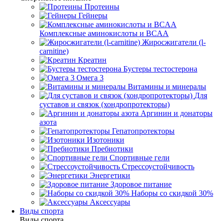
Протеины
Гейнеры
Комплексные аминокислоты и BCAA
Жиросжигатели (l-
carnitine)
Креатин
Бустеры тестостерона
Омега 3
Витамины и минералы
Для
суставов и связок (хондропротекторы)
Аргинин и донаторы
азота
Гепатопротекторы
Изотоники
Пребиотики
Спортивные гели
Стрессоустойчивость
Энергетики
Здоровое питание
Наборы со скидкой 30%
Аксессуары
Виды спорта
Виды спорта