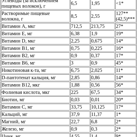
Углеводы (за исключением
6,5
1,95
˂1*
пищевых волокон), г
Растворимые пищевые
127**
8,5
2,55
волокна, г
(42,5)***
Витамин А, мкг
712,5
213,75
27*
Витамин Е, мг
6,38
1,9
19*
Витамин D, мкг
2,25
0,675
14*
Витамин В1, мг
0,75
0,225
16*
Витамин В2, мг
0,9
0,37
17*
Витамин В6, мг
3
0,9
45*
Никотиновая к-та, мг
6,75
2,025
11*
D-пантотенат кальция, мг
2,85
0,86
14*
Витамин B12, мкг
1,88
0,56
56*
Фолиевая кислота, мкг
225
67,5
34*
Биотин, мг
0,03
0,01
20*
Витамин С, мг
33,75
10,125
17*
Кальций, мг
37,9
11,37
1*
Магний, мг
22,7
6,8
2*
Железо, мг
0,9
0,3
2*
Цинк, мг
4,55
1,4
9*