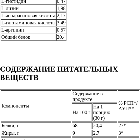
L-гистидин
0,47
L-лизин
1,98
L-аспарагиновая кислота
2,17
L-глютаминовая кислота
3,49
L-аргинин
0,57
Общий белок
20,4
СОДЕРЖАНИЕ ПИТАТЕЛЬНЫХ
ВЕЩЕСТВ
Содержание в
продукте
% РСП*/
Компоненты
На 1
АУП**
На 100 г
порцию
(30 г)
Белки, г
68
20,4
27*
Жиры, г
9
2,7
3*