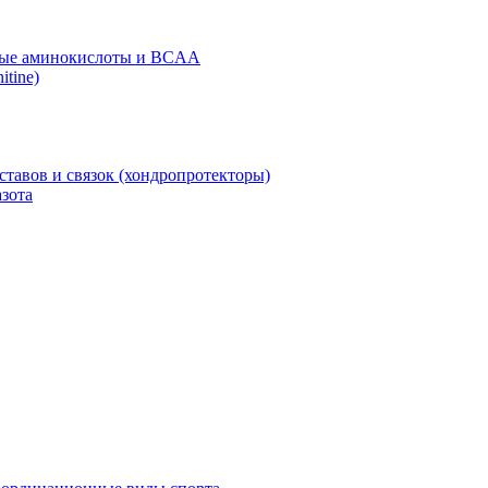
ые аминокислоты и BCAA
itine)
ставов и связок (хондропротекторы)
зота