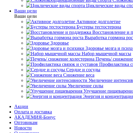
Сложноко
Циклические виды сп
Ваши цели
Ваши цели
Активное долголетие
Бустеры тестостерона
Восстановление и 
Выработка гормона рос
Здоровье
Здоровье мозга и псих
Набор мышечной массы
Печень/ снижение
Профилактика св
Сердце и сосуды
Снижение веса
Увеличение интенси
Увеличение силы
Улучшение пищеварени
Энергия и концентраци
Акции
Оплата и доставка
АКАДЕМИЯ-Бонус
Оптовикам
Новости