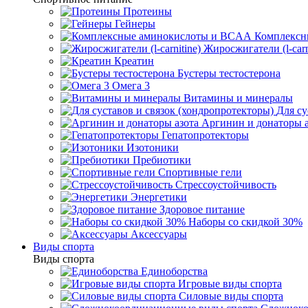
Протеины
Гейнеры
Комплексн
Жиросжигатели (l-carn
Креатин
Бустеры тестостерона
Омега 3
Витамины и минералы
Для су
Аргинин и донаторы а
Гепатопротекторы
Изотоники
Пребиотики
Спортивные гели
Стрессоустойчивость
Энергетики
Здоровое питание
Наборы со скидкой 30%
Аксессуары
Виды спорта
Виды спорта
Единоборства
Игровые виды спорта
Силовые виды спорта