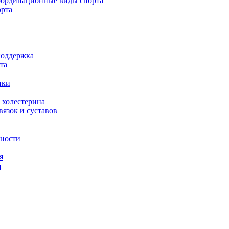
ординационные виды спорта
орта
поддержка
та
ики
 холестерина
язок и суставов
вности
я
я