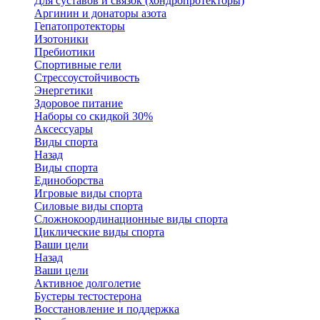
Для суставов и связок (хондропротекторы)
Аргинин и донаторы азота
Гепатопротекторы
Изотоники
Пребиотики
Спортивные гели
Стрессоустойчивость
Энергетики
Здоровое питание
Наборы со скидкой 30%
Аксессуары
Виды спорта
Назад
Виды спорта
Единоборства
Игровые виды спорта
Силовые виды спорта
Сложнокоординационные виды спорта
Циклические виды спорта
Ваши цели
Назад
Ваши цели
Активное долголетие
Бустеры тестостерона
Восстановление и поддержка