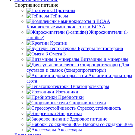
Спортивное питание
Протеины
Гейнеры
Комплексные аминокислоты и BCAA
Жиросжигатели (l-
carnitine)
Креатин
Бустеры тестостерона
Омега 3
Витамины и минералы
Для
суставов и связок (хондропротекторы)
Аргинин и донаторы
азота
Гепатопротекторы
Изотоники
Пребиотики
Спортивные гели
Стрессоустойчивость
Энергетики
Здоровое питание
Наборы со скидкой 30%
Аксессуары