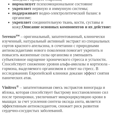
нормализует
психоэмоциональное состояние
укрепляет
нервную и иммунную системы;
поддерживает
водно-электролитический баланс в
организме;
укрепляет
соединительную ткань, кости, суставы и
кожу;
Описание основных компонентов и их действие:
тм
Serenzo
– оригинальный, запатентованный, клинически
изученный, натуральный активный экстракт из специальных
сортов красного апельсина, в сочетании с природными
антиоксидантами нового поколения помогает укрепить и
повысить жизненные силы организма и уменьшить
субъективное ощущение хронического стресса и усталости.
Способствует снижению уровня альфа-амилазы и кортизола -
гормона, выделяемого организмом в ответ на стресс. В
исследованиях Европейской клиники доказан эффект снятия
панических атак.
®
Vinitrox
– запатентованная смесь экстрактов винограда и
яблока, которая способствует быстрому восстановлению сил
после тренировки, увеличивает микроциркуляцию крови в
мышцах за счет усиления синтеза оксида азота, является
эффективным антиоксидантом, снижает риск развития
сердечно-сосудистых заболеваний.