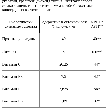
(желатин, краситель диоксид титана), экстракт плодов
сладкого апельсина (носитель гуммиарабик) , экстракт
виноградных косточек, папаин
Биологически
Содержание в суточной дозе
% РСП*/
активные вещества
(1 капсула), мг
АУП**
Проантоцианидины
40
40**
1
Лимонен
8
160**
Витамин C
26,25
44*
Витамин В3
7,5
42*
Витамин Е
5,625
56*
Витамин В5
1,89
32*