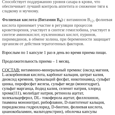
Способствует поддержанию уровня сахара в крови, что
обеспечивает лучший контроль аппетита и снижение тяги к
сладкому и мучному.
Фолиевая кислота (Витамин В
)
с витамином В
, фолиевая
9
12
кислота принимает участие в регуляции процессов
кроветворения, участвует в синтезе гемоглобина, участвует в
синтезе аминокислот, нуклеиновых кислот, пуринов,
пиримидинов, в обмене холина, при беременности защищает
организм от действия тератогенных факторов.
Взрослым по 1 капсуле 1 раз в день во время приема пищи.
Продолжительность приема – 1 месяц.
СОСТАВ:
витаминно-минеральный премикс (оксид магния,
L-аскорбиновая кислота, карбонат кальция, цитрат калия,
диоксид кремния, трикальций фосфат, никотинамид, сульфат
цинка, пирофосфат железа, сульфат меди (моногидрат),
сульфат марганца, йодид калия, селенит натрия, хлорид
хрома(111), молибдат натрия, ретинола ацетат,
холекальцеферол, DL- токоферола ацетат, филлохинон,
тиамина мононитрат, рибофлавин, D-пантотенат кальция,
пиридоксина гидрохлорид, D-биотин, фолиевая кислота,
цианокобаламин, мальтодекстрин), оболочка капсулы