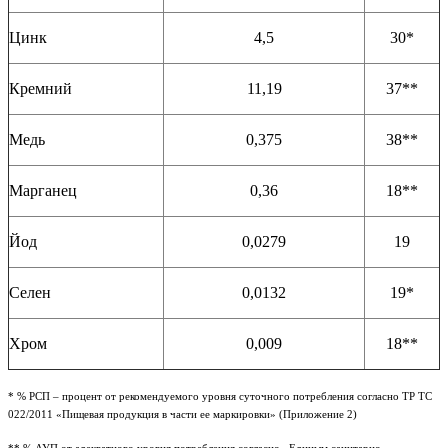
Цинк
4,5
30*
Кремний
11,19
37**
Медь
0,375
38**
Марганец
0,36
18**
Йод
0,0279
19
Селен
0,0132
19*
Хром
0,009
18**
* % РСП – процент от рекомендуемого уровня суточного потребления согласно ТР ТС
022/2011 «Пищевая продукция в части ее маркировки» (Приложение 2)