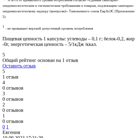
** % АУП от адекватного уровня потребления согласно «Единым санитарно-
эпидемиологическим и гигиеническим требованиям к товарам, подлежащим санитарно-
эпидемиологическому надзору (контролю)» Таможенного союза ЕврАзЭС (Приложение
5).
1
- не превышает верхний допустимый уровень потребления
Пищевая ценность 1 капсулы: углеводы – 0,1 г; белок-0,2, жир
-0г, энергетическая ценность – 5/1кДж /ккал.
5
Общий рейтинг основан на 1 отзыв
Оставить отзыв
5
1 отзыв
4
0 отзывов
3
0 отзывов
2
0 отзывов
1
0 отзывов
0
1
Евгения
19.09.2023 17:31:29