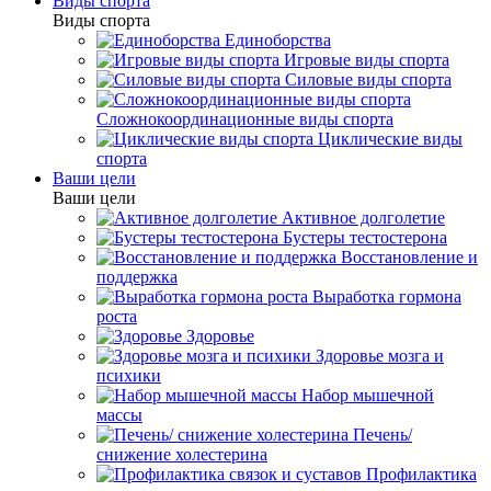
Виды спорта
Виды спорта
Единоборства
Игровые виды спорта
Силовые виды спорта
Сложнокоординационные виды спорта
Циклические виды
спорта
Ваши цели
Ваши цели
Активное долголетие
Бустеры тестостерона
Восстановление и
поддержка
Выработка гормона
роста
Здоровье
Здоровье мозга и
психики
Набор мышечной
массы
Печень/
снижение холестерина
Профилактика