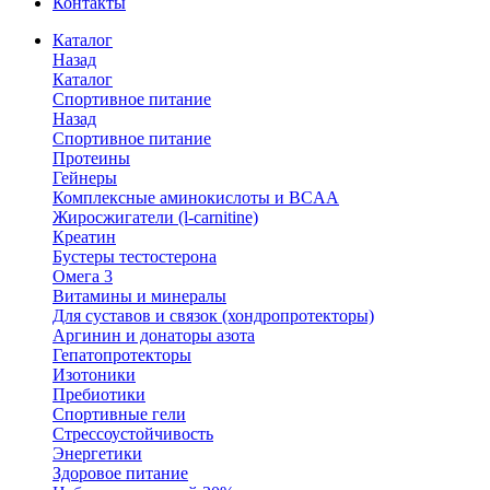
Контакты
Каталог
Назад
Каталог
Спортивное питание
Назад
Спортивное питание
Протеины
Гейнеры
Комплексные аминокислоты и BCAA
Жиросжигатели (l-carnitine)
Креатин
Бустеры тестостерона
Омега 3
Витамины и минералы
Для суставов и связок (хондропротекторы)
Аргинин и донаторы азота
Гепатопротекторы
Изотоники
Пребиотики
Спортивные гели
Стрессоустойчивость
Энергетики
Здоровое питание