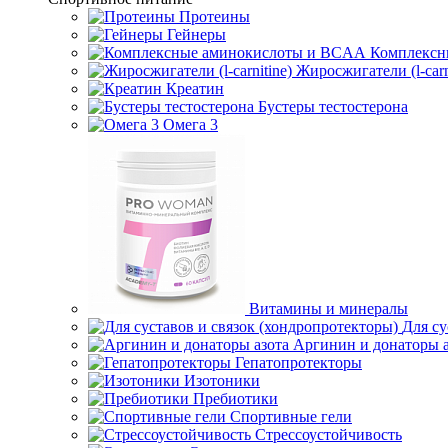
Протеины
Гейнеры
Комплексн
Жиросжигатели (l-carn
Креатин
Бустеры тестостерона
Омега 3
Витамины и минералы
Для су
Аргинин и донаторы а
Гепатопротекторы
Изотоники
Пребиотики
Спортивные гели
Стрессоустойчивость