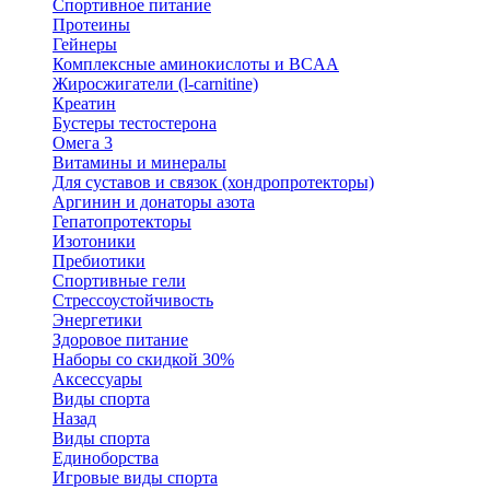
Спортивное питание
Протеины
Гейнеры
Комплексные аминокислоты и BCAA
Жиросжигатели (l-carnitine)
Креатин
Бустеры тестостерона
Омега 3
Витамины и минералы
Для суставов и связок (хондропротекторы)
Аргинин и донаторы азота
Гепатопротекторы
Изотоники
Пребиотики
Спортивные гели
Стрессоустойчивость
Энергетики
Здоровое питание
Наборы со скидкой 30%
Аксессуары
Виды спорта
Назад
Виды спорта
Единоборства
Игровые виды спорта