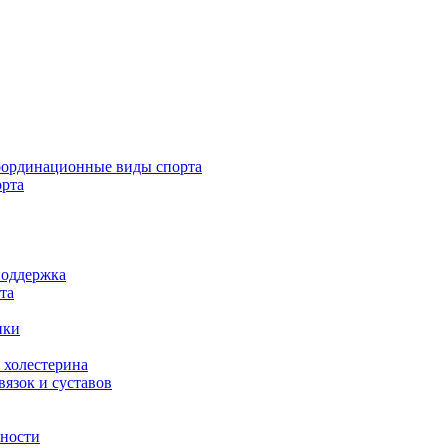
ординационные виды спорта
орта
поддержка
та
ики
 холестерина
язок и суставов
вности