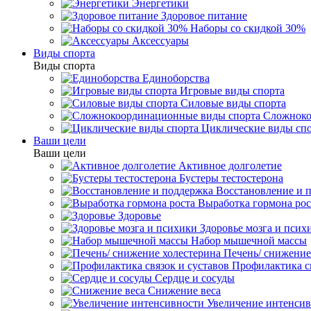
Энергетики
Здоровое питание
Наборы со скидкой 30%
Аксессуары
Виды спорта
Виды спорта
Единоборства
Игровые виды спорта
Силовые виды спорта
Сложноко
Циклические виды сп
Ваши цели
Ваши цели
Активное долголетие
Бустеры тестостерона
Восстановление и 
Выработка гормона рос
Здоровье
Здоровье мозга и псих
Набор мышечной массы
Печень/ снижение
Профилактика св
Сердце и сосуды
Снижение веса
Увеличение интенси