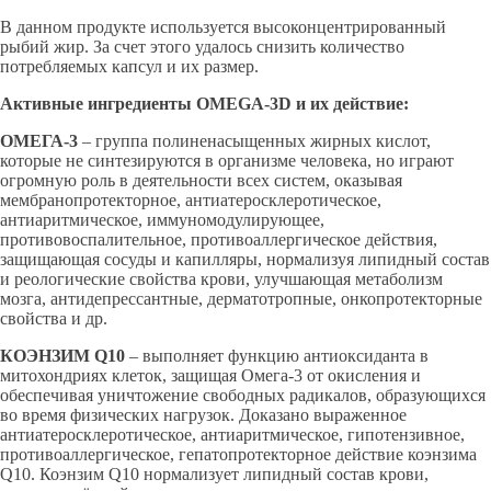
В данном продукте используется высоконцентрированный
рыбий жир. За счет этого удалось снизить количество
потребляемых капсул и их размер.
Активные ингредиенты OMEGA-3D и их действие:
ОМЕГА-3
– группа полиненасыщенных жирных кислот,
которые не синтезируются в организме человека, но играют
огромную роль в деятельности всех систем, оказывая
мембранопротекторное, антиатеросклеротическое,
антиаритмическое, иммуномодулирующее,
противовоспалительное, противоаллергическое действия,
защищающая сосуды и капилляры, нормализуя липидный состав
и реологические свойства крови, улучшающая метаболизм
мозга, антидепрессантные, дерматотропные, онкопротекторные
свойства и др.
КОЭНЗИМ Q10
– выполняет функцию антиоксиданта в
митохондриях клеток, защищая Омега-3 от окисления и
обеспечивая уничтожение свободных радикалов, образующихся
во время физических нагрузок. Доказано выраженное
антиатеросклеротическое, антиаритмическое, гипотензивное,
противоаллергическое, гепатопротекторное действие коэнзима
Q10. Коэнзим Q10 нормализует липидный состав крови,