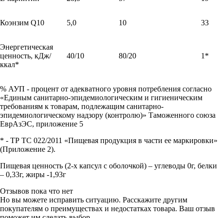
Коэнзим Q10
5,0
10
33
Энергетическая
ценность, кДж/
40/10
80/20
1*
ккал*
% АУП - процент от адекватного уровня потребления согласно
«Единым санитарно-эпидемиологическим и гигиеническим
требованиям к товарам, подлежащим санитарно-
эпидемиологическому надзору (контролю)» Таможенного союза
ЕврАзЭС, приложение 5
* - ТР ТС 022/2011 «Пищевая продукция в части ее маркировки»
(Приложение 2).
Пищевая ценность (2-х капсул с оболочкой) – углеводы 0г, белки
– 0,33г, жиры -1,93г
Отзывов пока что нет
Но вы можете исправить ситуацию. Расскажите другим
покупателям о преимуществах и недостатках товара. Ваш отзыв
поможет им сделать выбор.