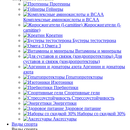
Протеины
Гейнеры
Комплексные аминокислоты и BCAA
Жиросжигатели (l-
carnitine)
Креатин
Бустеры тестостерона
Омега 3
Витамины и минералы
Для
суставов и связок (хондропротекторы)
Аргинин и донаторы
азота
Гепатопротекторы
Изотоники
Пребиотики
Спортивные гели
Стрессоустойчивость
Энергетики
Здоровое питание
Наборы со скидкой 30%
Аксессуары
Виды спорта
Виды спорта