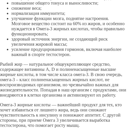
повышение общего тонуса и выносливости;
снижение веса;
нормализация иммунитета;
улучшение функции мозга, поднятие настроения.
Мозговое вещество состоит на 60% из жиров, и особенно
нуждается в Омега-3 жирных кислотах, чтобы правильно
функционировать;
здоровый источник энергии, не создающий риск
увеличения жировой массы;
усиление продуцирования гормонов, включая наиболее
важный в спорте тестостерон.
Рыбий жир — натуральное общеук­репляющее средство,
содержащее витамины A, D и по­линенасыщенные высшие
жирные кислоты, в том числе класса омега-3. В свою очередь,
омега-3 – класс полиненасыщенных жирных кислот, не
воспроизводимых организмом, но чрезвычайно важных для
жизнедеятельности. Попадая в наш организм с продуктами, они
внедряются в клетки организма и активизируют их работу.
Омега-3 жирные кислоты — важнейший продукт для тех, кто
хочет избавиться от лишнего жира, ведь они снижают
чувствительность к инсулину и понижают аппетит. С другой
стороны, при приеме Омега 3 увеличивается выработка
тестостерона, что помогает росту мышц.