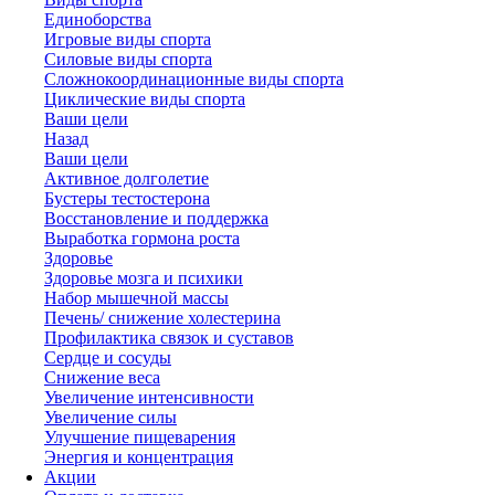
Единоборства
Игровые виды спорта
Силовые виды спорта
Сложнокоординационные виды спорта
Циклические виды спорта
Ваши цели
Назад
Ваши цели
Активное долголетие
Бустеры тестостерона
Восстановление и поддержка
Выработка гормона роста
Здоровье
Здоровье мозга и психики
Набор мышечной массы
Печень/ снижение холестерина
Профилактика связок и суставов
Сердце и сосуды
Снижение веса
Увеличение интенсивности
Увеличение силы
Улучшение пищеварения
Энергия и концентрация
Акции