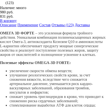
(123)
Наличие: много
980 руб.
831 руб.
В корзину
Описание
Применение
Состав
Отзывы (123)
Доставка
ОМЕГА 3D ФОРТЕ
– это усиленная формула тройного
действия. Уникальная комбинация полиненасыщенных жирных
кислот Омега-3, антиоксиданта Коэнзим Q10 и аминокислоты
L-карнитин обеспечивает продукту мощные синергические
свойства и реализует поступление полезных жиров, защиту
жиров от окислителей и полноценное усвоение в клетках.
Полезные эффекты OMEGA-3D FORTE:
увеличение скорости обмена веществ;
улучшение реологических свойств крови, за счет
снижения вязкости, вследствие чего снижается
артериальное давление, уменьшается риск кардио-
васкулярных заболеваний, образования тромбов,
инсультов и инфарктов;
снижает уровень триглицеридов в крови, что приводит к
снижению риска сердечных заболеваний;
стимулирование выработки АТФ для клеток сердца;