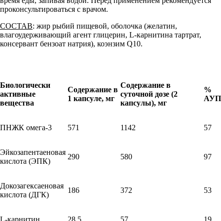
время еды, запивая водой. Перед применением рекомендуется
проконсультироваться с врачом.
СОСТАВ
: жир рыбий пищевой, оболочка (желатин,
влагоудерживающий агент глицерин, L-карнитина тартрат,
консервант бензоат натрия), коэнзим Q10.
Биологически
Содержание в
Содержание в
%
активные
суточной дозе
(
2
1 капсуле
, мг
АУП
вещества
капсул
ы)
, мг
ПНЖК омега-3
571
1142
57
Эйкозапентаеновая
290
580
97
кислота (ЭПК)
Докозагексаеновая
186
372
53
кислота (ДГК)
L-карнитин
28,5
57
19