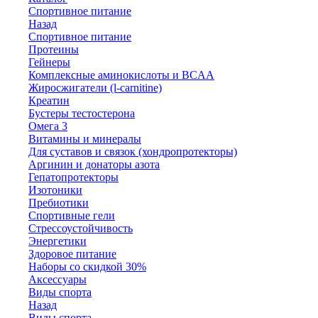
Спортивное питание
Назад
Спортивное питание
Протеины
Гейнеры
Комплексные аминокислоты и BCAA
Жиросжигатели (l-carnitine)
Креатин
Бустеры тестостерона
Омега 3
Витамины и минералы
Для суставов и связок (хондропротекторы)
Аргинин и донаторы азота
Гепатопротекторы
Изотоники
Пребиотики
Спортивные гели
Стрессоустойчивость
Энергетики
Здоровое питание
Наборы со скидкой 30%
Аксессуары
Виды спорта
Назад
Виды спорта