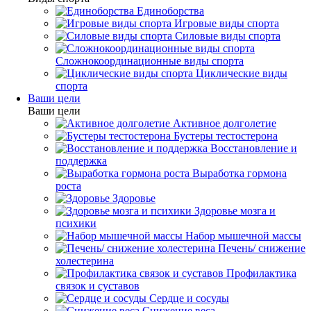
Единоборства
Игровые виды спорта
Силовые виды спорта
Сложнокоординационные виды спорта
Циклические виды
спорта
Ваши цели
Ваши цели
Активное долголетие
Бустеры тестостерона
Восстановление и
поддержка
Выработка гормона
роста
Здоровье
Здоровье мозга и
психики
Набор мышечной массы
Печень/ снижение
холестерина
Профилактика
связок и суставов
Сердце и сосуды
Снижение веса