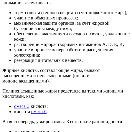
внимания заслуживают:
термозащита (теплоизоляция за счёт подкожного жира);
участие в обменных процессах;
механическая защита органов, за счёт жировой
буферной зоны между ними;
обеспечение эластичности сосудов и связок, увлажнение
кожи;
растворение жирорастворимых витаминов А, D, E, K;
участие в процессах переработки и расщепления
холестерина;
резервация питательных веществ.
Жирные кислоты, составляющие жиры, бывают
насыщенными и ненасыщенными (поли- и
мононенасыщенными).
Полиненасыщенные жиры представлены такими жирными
кислотами, как:
омега-3
кислота;
кислота
омега-6
.
В свою очередь, у жиров омега 3 есть такие разновидности:
арахидоновая кислота;