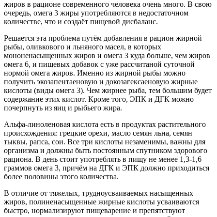
жиров в рационе современного человека очень много. В свою
очередь, омега 3 жиры употребляются в недостаточном
количестве, что и создаёт пищевой дисбаланс.
Решается эта проблема путём добавления в рацион жирной
рыбы, оливкового и льняного масел, в которых
мононенасыщенных жиров и омега 3 куда больше, чем жиров
омега 6, и пищевых добавок с уже рассчитаной суточной
нормой омега жиров. Именно из жирной рыбы можно
получить экозапентаеновую и докозагексаеновую жирные
кислоты (виды омега 3). Чем жирнее рыба, тем большим будет
содержание этих кислот. Кроме того, ЭПК и ДГК можно
почерпнуть из яиц и рыбьего жира.
Альфа-линоленовая кислота есть в продуктах растительного
происхождения: грецкие орехи, масло семян льна, семян
тыквы, рапса, сои. Все три кислоты незаменимы, важны для
организма и должны быть постоянным спутником здорового
рациона. В день стоит употреблять в пищу не менее 1,3-1,6
граммов омега 3, причём на ДГК и ЭПК должно приходиться
более половины этого количества.
В отличие от тяжелых, трудноусваиваемых насыщенных
жиров, полиненасыщенные жирные кислоты усваиваются
быстро, нормализируют пищеварение и препятствуют