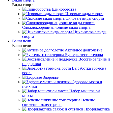
Виды спорта
Виды спорта
Единоборства
Игровые виды спорта
Силовые виды спорта
Сложнокоординационные виды спорта
Циклические виды
спорта
Ваши цели
Ваши цели
Активное долголетие
Бустеры тестостерона
Восстановление и
поддержка
Выработка гормона
роста
Здоровье
Здоровье мозга и
психики
Набор мышечной
массы
Печень/
снижение холестерина
Профилактика