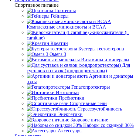
Спортивное питание
Протеины
Гейнеры
Комплексные аминокислоты и BCAA
Жиросжигатели (l-
carnitine)
Креатин
Бустеры тестостерона
Омега 3
Витамины и минералы
Для
суставов и связок (хондропротекторы)
Аргинин и донаторы
азота
Гепатопротекторы
Изотоники
Пребиотики
Спортивные гели
Стрессоустойчивость
Энергетики
Здоровое питание
Наборы со скидкой 30%
Аксессуары