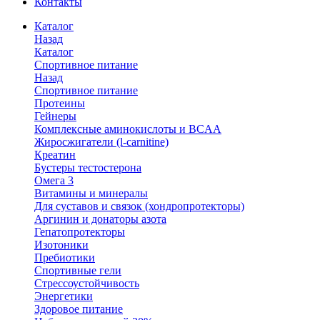
Контакты
Каталог
Назад
Каталог
Спортивное питание
Назад
Спортивное питание
Протеины
Гейнеры
Комплексные аминокислоты и BCAA
Жиросжигатели (l-carnitine)
Креатин
Бустеры тестостерона
Омега 3
Витамины и минералы
Для суставов и связок (хондропротекторы)
Аргинин и донаторы азота
Гепатопротекторы
Изотоники
Пребиотики
Спортивные гели
Стрессоустойчивость
Энергетики
Здоровое питание