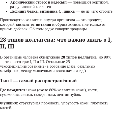
Хронический стресс и недосып
— повышают кортизол,
разрушающий коллаген
Дефицит белка, витамина C, цинка
— не из чего строить
Производство коллагена внутри организма — это процесс,
который
зависит от питания и образа жизни
, а не только от
приёма добавок. Об этом редко говорят продавцы.
28 типов коллагена: что важно знать о I,
II, III
В организме человека обнаружено
28 типов коллагена
, но 90%
— это всего три: I, II и III. Остальные 25 —
узкоспециализированные (в роговице глаза, базальных
мембранах, между мышечными волокнами и т.д.).
Тип I — самый распространённый
Где находится:
кожа (около 80% коллагена кожи), кости,
сухожилия, связки, склера глаза, дентин зубов.
Функция:
структурная прочность, упругость кожи, плотность
костей.