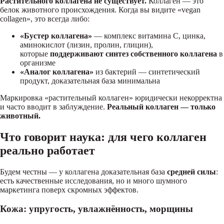
Растительного коллагена не существует.
Коллаген — это
белок животного происхождения. Когда вы видите «vegan
collagen», это всегда либо:
«Бустер коллагена»
— комплекс витамина C, цинка,
аминокислот (лизин, пролин, глицин),
которые
поддерживают синтез собственного коллагена
в
организме
«Аналог коллагена»
из бактерий — синтетический
продукт, доказательная база минимальна
Маркировка «растительный коллаген» юридически некорректна
и часто вводит в заблуждение.
Реальный коллаген — только
животный.
Что говорит наука: для чего коллаген
реально работает
Будем честны — у коллагена доказательная база
средней силы
:
есть качественные исследования, но и много шумного
маркетинга поверх скромных эффектов.
Кожа: упругость, увлажнённость, морщины