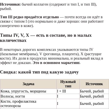
Источники:
бычий коллаген (содержит и тип I, и тип III),
рыбий.
Тип III редко продаётся отдельно
— почти всегда он идёт в
связке с типом I (это нормально и даже хорошо: они работают
синергично в коже).
Типы IV, V, X — есть в составе, но в малых
количествах
В некоторых дорогих комплексах указываются типы IV
(базальные мембраны), V (роговица, плацента), X (растущие
кости). Их доля в продуктах минимальна, и реальный вклад в
эффект не доказан.
Это в основном маркетинг.
Сводка: какой тип под какую задачу
Нужный
Задача
Источник
тип
Кожа, упругость, морщины
I + III
Бычий, рыбий
Волосы, ногти
I
Бычий, рыбий
Кости, профилактика
I
Бычий, рыбий
остеопороза