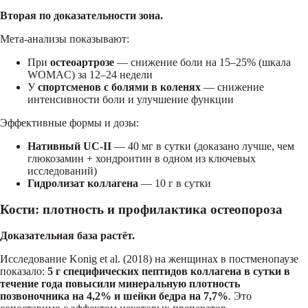
Вторая по доказательности зона.
Мета-анализы показывают:
При
остеоартрозе
— снижение боли на 15–25% (шкала
WOMAC) за 12–24 недели
У
спортсменов с болями в коленях
— снижение
интенсивности боли и улучшение функции
Эффективные формы и дозы:
Нативный UC-II
— 40 мг в сутки (доказано лучше, чем
глюкозамин + хондроитин в одном из ключевых
исследований)
Гидролизат коллагена
— 10 г в сутки
Кости: плотность и профилактика остеопороза
Доказательная база растёт.
Исследование Konig et al. (2018) на женщинах в постменопаузе
показало:
5 г специфических пептидов коллагена в сутки в
течение года повысили минеральную плотность
позвоночника на 4,2% и шейки бедра на 7,7%
. Это