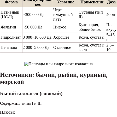
Форма
Усвоение
Применение
Доза
вес
Через
Нативный
Суставы (тип
~300 000 Да
иммунный
40 мг
(UC-II)
II)
путь
Кулинария,
По
Желатин
~50 000 Да
Низкое
общее белок
вкусу
5–15
Гидролизат
3 000–10 000 Да
Хорошее
Кожа, суставы
г
Кожа, суставы,
2,5–
Пептиды
2 000–5 000 Да
Отличное
кости
10 г
Источники: бычий, рыбий, куриный,
морской
Бычий коллаген (говяжий)
Содержит:
типы I и III.
Плюсы: