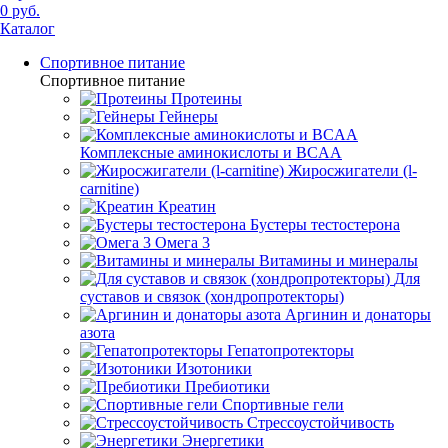
0 руб.
Каталог
Спортивное питание
Спортивное питание
Протеины
Гейнеры
Комплексные аминокислоты и BCAA
Жиросжигатели (l-
carnitine)
Креатин
Бустеры тестостерона
Омега 3
Витамины и минералы
Для
суставов и связок (хондропротекторы)
Аргинин и донаторы
азота
Гепатопротекторы
Изотоники
Пребиотики
Спортивные гели
Стрессоустойчивость
Энергетики