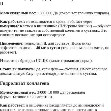
II
Молекулярный вес:
~300 000 Да (сохраняет тройную спираль).
Как работает:
не всасывается в кровь. Работает через
иммунные клетки в кишечнике
(Пейеровы бляшки) — обучает
иммунитет не атаковать собственный коллаген в суставах. Это
снижает воспаление при остеоартрозе.
Применение:
только тип II, для суставов. Доказанная
эффективная доза —
40 мг в сутки
(это очень мало по массе, но
работает).
Известные бренды:
UC-II® (запатентованная форма).
Стоит ли покупать:
да, если цель — суставы. Имеет хорошую
доказательную базу при остеоартрозе коленного сустава.
Гидролизат коллагена
Молекулярный вес:
3 000–10 000 Да (расщеплён
ферментативно или кислотно).
Как работает:
в кишечнике расщепляется до аминокислот и
коротких пептидов, которые всасываются и поступают в