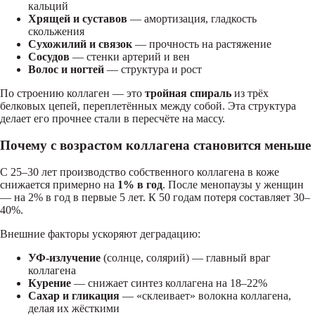
кальций
Хрящей и суставов
— амортизация, гладкость
скольжения
Сухожилий и связок
— прочность на растяжение
Сосудов
— стенки артерий и вен
Волос и ногтей
— структура и рост
По строению коллаген — это
тройная спираль
из трёх
белковых цепей, переплетённых между собой. Эта структура
делает его прочнее стали в пересчёте на массу.
Почему с возрастом коллагена становится меньше
С 25–30 лет производство собственного коллагена в коже
снижается примерно на
1% в год
. После менопаузы у женщин
— на 2% в год в первые 5 лет. К 50 годам потеря составляет 30–
40%.
Внешние факторы ускоряют деградацию:
УФ-излучение
(солнце, солярий) — главный враг
коллагена
Курение
— снижает синтез коллагена на 18–22%
Сахар и гликация
— «склеивает» волокна коллагена,
делая их жёсткими