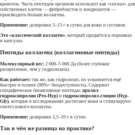
кровоток. Часть пептидов организм использует как «сигнал» для
собственных клеток — фибробластов и хондроцитов —
производить больше коллагена.
Применение:
дозировки 5–15 г в сутки для кожи и суставов.
Это «классический коллаген»
, который продаётся в порошках
и капсулах.
Пептиды коллагена (коллагеновые пептиды)
Молекулярный вес:
2 000–5 000 Да (более глубокое
расщепление, чем у гидролизата).
Как работает:
так же, как гидролизат, но усваивается ещё
быстрее и полнее (90%+ биодоступность). Содержит
специфические биоактивные пептиды:
пролил-
гидроксипролин (Pro-Hyp)
и
гидроксипролил-глицин (Hyp-
Gly)
, которые в исследованиях достигают кожи и стимулируют
синтез нового коллагена.
Применение:
дозировки 2,5–10 г в сутки.
Так в чём же разница на практике?