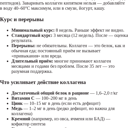
пептидов). Заваривать коллаген кипятком нельзя — добавляйте
в воду 40–60°C максимум, или в смузи, йогурт, кашу.
Курс и перерывы
Минимальный курс:
8 недель. Раньше эффект не видно.
Стандартный курс:
3 месяца (12 недель). После — оценка
результата.
Перерывы:
не обязательны. Коллаген — это белок, как и
обычная еда; постоянный приём не вызывает
«привыкания» или вреда.
Длительный приём:
многие принимают коллаген
месяцами и годами без проблем. После 35 лет — это
разумная поддержка.
Что усиливает действие коллагена
Достаточный общий белок в рационе
— 1,6–2,0 г/кг
Витамин C
— 100–200 мг в день
Цинк
— 10–15 мг в день (если есть дефицит)
Медь
— 1–2 мг в день (редко дефицит, но важна для
коллагена)
Кремний
(например, из овса, ячменя или БАД) —
кофактор синтеза