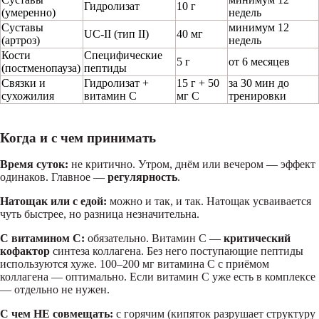
Гидролизат
10 г
(умеренно)
недель
Суставы
минимум 12
UC-II (тип II)
40 мг
(артроз)
недель
Кости
Специфические
5 г
от 6 месяцев
(постменопауза)
пептиды
Связки и
Гидролизат +
15 г + 50
за 30 мин до
сухожилия
витамин C
мг C
тренировки
Когда и с чем принимать
Время суток:
не критично. Утром, днём или вечером — эффект
одинаков. Главное —
регулярность
.
Натощак или с едой:
можно и так, и так. Натощак усваивается
чуть быстрее, но разница незначительна.
С витамином C:
обязательно. Витамин C —
критический
кофактор
синтеза коллагена. Без него поступающие пептиды
используются хуже. 100–200 мг витамина C с приёмом
коллагена — оптимально. Если витамин С уже есть в комплексе
— отдельно не нужен.
С чем НЕ совмещать:
с горячим (кипяток разрушает структуру