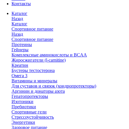
Контакты
Каталог
Назад
Каталог
Спортивное питание
Назад
Спортивное питание
Протеины
Гейнеры
Комплексные аминокислоты и BCAA
Жиросжигатели (l-carnitine)
Креатин
Бустеры тестостерона
Омега 3
Витамины и минералы
Для суставов и связок (хондропротекторы)
Аргинин и донаторы азота
Гепатопротекторы
Изотоники
Пребиотики
Спортивные гели
Стрессоустойчивость
Энергетики
Здоровое питание