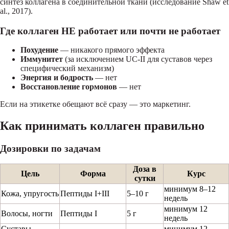
синтез коллагена в соединительной ткани (исследование Shaw et
al., 2017).
Где коллаген НЕ работает или почти не работает
Похудение
— никакого прямого эффекта
Иммунитет
(за исключением UC-II для суставов через
специфический механизм)
Энергия и бодрость
— нет
Восстановление гормонов
— нет
Если на этикетке обещают всё сразу — это маркетинг.
Как принимать коллаген правильно
Дозировки по задачам
Доза в
Цель
Форма
Курс
сутки
минимум 8–12
Кожа, упругость
Пептиды I+III
5–10 г
недель
минимум 12
Волосы, ногти
Пептиды I
5 г
недель
Суставы
минимум 12