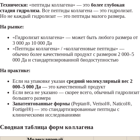
Технически:
«пептиды коллагена» — это
более глубокая
стадия гидролиза
. Все пептиды коллагена — это гидролизат.
Но не каждый гидролизат — это пептиды малого размера.
На рынке:
«Гидролизат коллагена» — может быть любого размера от
3 000 до 10 000 Да
«Пептиды коллагена» / «коллагеновые пептиды» —
обычно более качественный продукт с размером 2 000–5
000 Да и стандартизированной биодоступностью
На практике:
Если на упаковке указан
средний молекулярный вес 2
000–5 000 Да
— это качественный продукт
Если веса не указано — скорее всего, обычный гидролизат
большего размера
Запатентованные формы
(Peptan®, Verisol®, Naticol®,
Fortigel®) — это стандартизированные пептиды с
клиническими исследованиями
Сводная таблица форм коллагена
Молекулярный