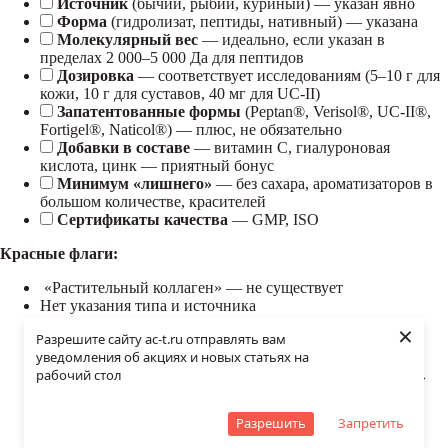
Источник
(бычий, рыбий, куриный) — указан явно
Форма
(гидролизат, пептиды, нативный) — указана
Молекулярный вес
— идеально, если указан в
пределах 2 000–5 000 Да для пептидов
Дозировка
— соответствует исследованиям (5–10 г для
кожи, 10 г для суставов, 40 мг для UC-II)
Запатентованные формы
(Peptan®, Verisol®, UC-II®,
Fortigel®, Naticol®) — плюс, не обязательно
Добавки в составе
— витамин C, гиалуроновая
кислота, цинк — приятный бонус
Минимум «лишнего»
— без сахара, ароматизаторов в
большом количестве, красителей
Сертификаты качества
— GMP, ISO
Красные флаги:
«Растительный коллаген» — не существует
Нет указания типа и источника
Обещания «эффект за 7 дней»
×
Разрешите сайту ac-t.ru отправлять вам
Дозировка меньше 2,5 г для кожи или меньше 40 мг для
уведомления об акциях и новых статьях на
UC-II
рабочий стол
Подозрительно низкая цена при «премиум-маркетинге»
Разрешить
Запретить