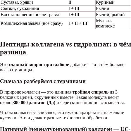
Суставы, хрящи
II
Куриный
Связки, сухожилия
I + III
Бычий
Восстановление после травм
I + III
Бычий, рыбий
Мульти-
Комплексная задача (всё сразу)
I + II + III
комплекс
Пептиды коллагена vs гидролизат: в чём
разница
Это
главный вопрос при выборе
добавки — и в нём больше
всего путаницы.
Сначала разберёмся с терминами
В природе коллаген — это длинная
тройная спираль
из 3
белковых цепей, скрученных вместе. Такая молекула весит
около
300 000 дальтон (Да)
и через кишечник не всасывается.
Чтобы коллаген усваивался, его нужно «разрезать» на мелкие
кусочки. Это и делают разные технологии обработки.
Нативный (неденатурированный) коллаген — UC-