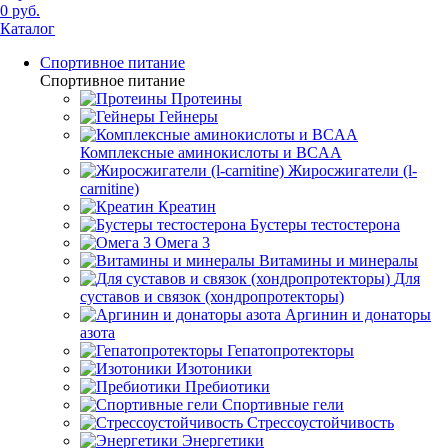
0 руб.
Каталог
Спортивное питание
Спортивное питание
Протеины
Гейнеры
Комплексные аминокислоты и BCAA
Жиросжигатели (l-
carnitine)
Креатин
Бустеры тестостерона
Омега 3
Витамины и минералы
Для
суставов и связок (хондропротекторы)
Аргинин и донаторы
азота
Гепатопротекторы
Изотоники
Пребиотики
Спортивные гели
Стрессоустойчивость
Энергетики