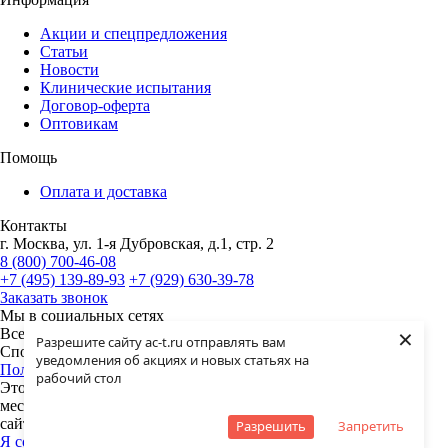
Акции и спецпредложения
Статьи
Новости
Клинические испытания
Договор-оферта
Оптовикам
Помощь
Оплата и доставка
Контакты
г. Москва, ул. 1-я Дубровская, д.1, стр. 2
8 (800) 700-46-08
+7 (495) 139-89-93
+7 (929) 630-39-78
Заказать звонок
Мы в социальных сетях
×
Все права защищены законом. ©2024 ООО "Академия-Т -
Разрешите сайту ac-t.ru отправлять вам
Спортивное питание"
уведомления об акциях и новых статьях на
Политика конфиденциальности
рабочий стол
Этот сайт собирает cookie-файлы, данные об IP-адресе и
местоположении пользователей. Дальнейшее использование
сайта означает ваше согласие на обработку таких данных.
Разрешить
Запретить
Я согласен