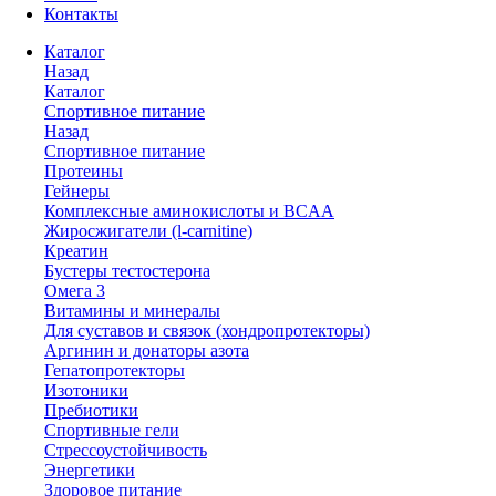
Контакты
Каталог
Назад
Каталог
Спортивное питание
Назад
Спортивное питание
Протеины
Гейнеры
Комплексные аминокислоты и BCAA
Жиросжигатели (l-carnitine)
Креатин
Бустеры тестостерона
Омега 3
Витамины и минералы
Для суставов и связок (хондропротекторы)
Аргинин и донаторы азота
Гепатопротекторы
Изотоники
Пребиотики
Спортивные гели
Стрессоустойчивость
Энергетики
Здоровое питание