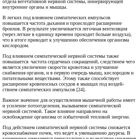
отдела веге­тативной нервной системы, иннервирующей
внутренние органы и мышцы.
В легких под влиянием симпатических импульсов
повышается частота дыхания и происходит расширение
бронхов. В результате увеличивается легочная вентиляция
(через легкие в единицу времени прохо­дит больше воздуха),
что в итоге приводит к улучшению обеспечения организма
кислородом.
Под влиянием симпатической нервной системы также
повышается частота сердечных сокращений, следствием чего
является увеличение скорости кровотока и улучшение
снабжения органов, и в первую очередь мышц, кислородом и
питательными веществами. Этому также способствует
расширение кровеносных сосудов в мышцах под воздей­
ствием симпатических импульсов [24].
Важное значение для осуществления мышечной работы имеет
и усиление потоотделения, вызываемое симпатической
нервной системой. Такое влияние направлено на
освобождение организма от избыточной тепловой энергии.
Под действием симпатической нервной системы снижается
кровоснабжение почек, что ведет к уменьшению диуреза. В
кишечнике за­медляется перистальтика и вследствие снижения