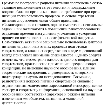
Гра­мотное построение рациона питания спортсмена с обяза­
тельным восполнением затрат энергии и поддержанием
водного баланса организма – важное требование при орга­
низации тренировочного процесса. В основе стратегии
питания спортсменов лежат общие принципы
сбалансированного питания, однако имеются и специальные
задачи. Они зак­лючаются в повышении работоспособности,
отдалении времени наступления утомления и ускорении
процессов восстановления после физической нагрузки.
Возможность активно и рационально использовать факторы
питания на раз­личных этапах процесса подготовки
спортсменов, а также непос­редственно в ходе соревнований
всегда привлекала внимание спе­циалистов. Однако следует
отметить, что, несмотря на важность данного вопроса для
спортсменов, практическое применение не­редко находят
концепции, не имеющие научного обоснования, или же
теоретические построения, справедливость которых не
подтвер­ждена научными исследованиями. Возможно,
разночтения в воп­росе питания спортсменов связаны с
ограниченным количеством адресованной непосредственно
тренеру и спортсмену информации, основанной на научном
обосновании соответствия характера и ре­жима питания
изменениям метаболизма, вызванным мышечной
деятельностью.