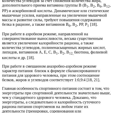
количества углеводов за счет снижения количества жира,
дополнительного приема витамина группы В (В
, В
, В
, В
,
1
2
6
12
РР) и аскорбиновой кислоты. Динамические или статические
мышечные усилия, направленные на увеличение мышечной
массы и развитие силы, требуют повышения содержания
белка в рационе, а также витаминов В
, В
, РР, Р
[18].
6
2
1
При работе в аэробном режиме, направленной на
совершенствование выносливости, весьма существенным
является увеличение калорийности рациона, а также
количества углеводов, полиненасыщенных жирных кислот,
липидов, витаминов А, Е, С, В
, В
, В
биотина, фолиевой
1
2
12,
кислоты и др. [18].
При работе в смешанном анаэробно-аэробном режиме
характер питания близок к формуле сбалансированного
питания для здорового человека, при этом соотношение
белков, жиров и углеводов соответствует 1:0,9:4 [18, 21].
Главная особенность спортивного питания состоит в том, что
энерготраты при спортивной деятельности значительно выше,
чем у стандартного здорового человека. Доказано, что
энерготраты, а следовательно и калорийность суточного
рациона питания спортсменов на любом этапе их
деятельности (тренировки, соревнования или