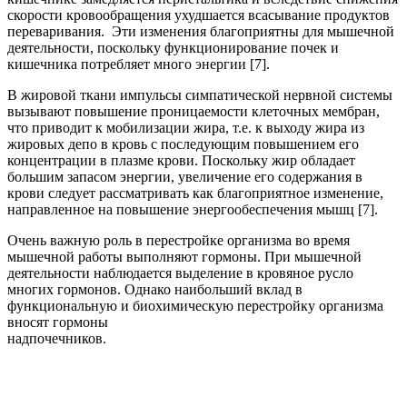
скорости кровообращения ухудшается всасывание продуктов
переваривания. Эти измене­ния благоприятны для мышечной
деятельности, поскольку функциони­рование почек и
кишечника потребляет много энергии [7].
В жировой ткани импульсы симпатической нервной системы
вызы­вают повышение проницаемости клеточных мембран,
что приводит к мобилизации жира, т.е. к выходу жира из
жировых депо в кровь с последующим повышением его
концентрации в плазме крови. Поскольку жир обладает
большим запасом энергии, увеличение его содержания в
крови следует рассматривать как благоприятное изменение,
направлен­ное на повышение энергообеспечения мышц [7].
Очень важную роль в перестройке организма во время
мышечной работы выполняют гормоны. При мышечной
деятельности наблюдается выделение в кровяное русло
многих гормонов. Однако наибольший вклад в
функциональную и биохимическую перестройку организма
вносят гормоны
надпочечников