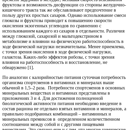
фруктозы и возможность дисфункции со стороны желудочно-
кишечного тракта так же обуславливают предпочтение в
пользу других простых сахаров. Однако использование смеси
глюкозы и фруктозы приводит к повышению скорости
окисления экзогенных углеводов по сравнению с
использованием каждого из сахаров в отдельности. Различия
между глюкозой, сахарозой и мальтодекстрином в
метаболизме и влиянии на физическую работоспособность в
ходе физической нагрузки незначительны. Менее приемлема,
с точки зрения окисления в ходе физической нагрузки,
галактоза. Каких-либо эффектов рибозы, с точки зрения
влияния на работоспособность и восстановление, не
обнаружено [1].
По аналогии с калорийностью питания суточная потребность
организма спортсменов в витаминах и минералах выше
обычной в 1,5–2 раза. Потребности спортсменов в основных
минеральных веществах и витаминах представлены в
приложениях 3 и 4. Для достижения полноценной
биологической активности питания необходимо введение в
состав рациона не отдельно взятых витаминов и минералов, а
правильно подобранных комбинаций – витаминных и
минеральных премиксов в определенном количественном
соотношении между собой и с другими пищевыми
веществами. Это связано еще и с тем, что многие химические