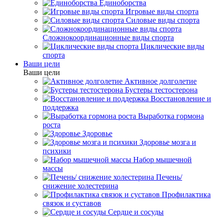
Единоборства
Игровые виды спорта
Силовые виды спорта
Сложнокоординационные виды спорта
Циклические виды
спорта
Ваши цели
Ваши цели
Активное долголетие
Бустеры тестостерона
Восстановление и
поддержка
Выработка гормона
роста
Здоровье
Здоровье мозга и
психики
Набор мышечной
массы
Печень/
снижение холестерина
Профилактика
связок и суставов
Сердце и сосуды