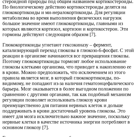
стероид­ной природы под общим названием кортикостероиды.
По биологиче­скому действию кортикостероиды делятся на
глюкокортикоиды и ми-нералокортикоиды. Для регуляции
метаболизма во время выполнения физических нагрузок
большое значение имеют глюкокортикоиды, глав­ными из
которых являются кортизол, кортизон и кортикостерон. Эти
гормоны действуют следующим образом [7].
Глюкокортикоиды угнетают гексокиназу – фермент,
катализирую­щий переход глюкозы в глюкозо-6-фосфат. С этой
реакции в организме начинаются все превращения глюкозы.
Поэтому глюкокортикоиды тормозят любое использование
глюкозы клетками организма, что при­водит к накоплению ее
в крови. Можно предположить, что исключением из этого
правила является мозг, в который глюкокортикоиды, по-
видимому, не попадают из-за наличия гематоэнцефалического
барьера. Мозг оказывается в более выгодном положении по
сравнению с други­ми органами, так как подобный механизм
регуляции позволяет исполь­зовать глюкозу крови
преимущественно для питания нервных клеток и дольше
поддерживать в крови достаточный уровень глюкозы. Это
име­ет для мозга исключительно важное значение, поскольку
нервные клет­ки в качестве источника энергии потребляют в
основном глюкозу [7].