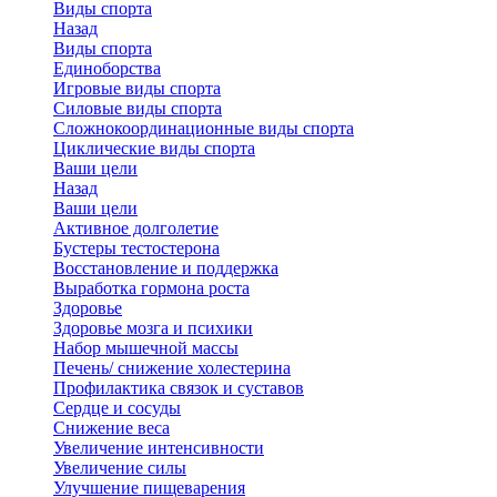
Виды спорта
Назад
Виды спорта
Единоборства
Игровые виды спорта
Силовые виды спорта
Сложнокоординационные виды спорта
Циклические виды спорта
Ваши цели
Назад
Ваши цели
Активное долголетие
Бустеры тестостерона
Восстановление и поддержка
Выработка гормона роста
Здоровье
Здоровье мозга и психики
Набор мышечной массы
Печень/ снижение холестерина
Профилактика связок и суставов
Сердце и сосуды
Снижение веса
Увеличение интенсивности
Увеличение силы
Улучшение пищеварения