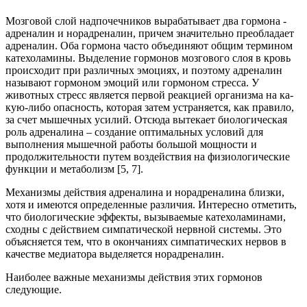
Мозговой слой надпочечников вырабатывает два гормона -
адрена­лин и норадреналин, причем значительно преобладает
адреналин. Оба гормона часто объединяют общим термином
катехоламины. Выделе­ние гормонов мозгового слоя в кровь
происходит при различных эмо­циях, и поэтому адреналин
называют гормоном эмоций или гормоном стресса. У
животных стресс является первой реакцией организма на ка­
кую-либо опасность, которая затем устраняется, как правило,
за счет мышечных усилий. Отсюда вытекает биологическая
роль адреналина – создание оптимальных условий для
выполнения мышечной работы большой мощности и
продолжительности путем воздействия на физио­логические
функции и метаболизм [5, 7].
Механизмы действия адреналина и норадреналина близки,
хотя и имеются определенные различия. Интересно отметить,
что биологиче­ские эффекты, вызываемые катехоламинами,
сходны с действием сим­патической нервной системы. Это
объясняется тем, что в окончаниях симпатических нервов в
качестве медиатора выделяется норадреналин.
Наиболее важные механизмы действия этих гормонов
следующие.