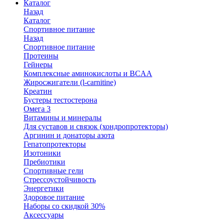
Каталог
Назад
Каталог
Спортивное питание
Назад
Спортивное питание
Протеины
Гейнеры
Комплексные аминокислоты и BCAA
Жиросжигатели (l-carnitine)
Креатин
Бустеры тестостерона
Омега 3
Витамины и минералы
Для суставов и связок (хондропротекторы)
Аргинин и донаторы азота
Гепатопротекторы
Изотоники
Пребиотики
Спортивные гели
Стрессоустойчивость
Энергетики
Здоровое питание
Наборы со скидкой 30%
Аксессуары