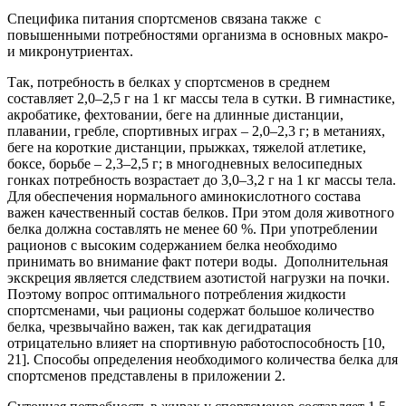
Специфика питания спортсменов связана также с
повышенными потребностями организма в основных макро-
и микронутриентах.
Так, потребность в белках у спортсменов в среднем
составляет 2,0–2,5 г на 1 кг массы тела в сутки. В гимнастике,
акробатике, фехтовании, беге на длинные дистанции,
плавании, гребле, спортивных играх – 2,0–2,3 г; в метаниях,
беге на короткие дистанции, прыжках, тяжелой атлетике,
боксе, борьбе – 2,3–2,5 г; в многодневных велосипедных
гонках потребность возрастает до 3,0–3,2 г на 1 кг массы тела.
Для обеспечения нормального аминокислотного состава
важен качественный состав белков. При этом доля животного
белка должна составлять не менее 60 %. При употреблении
рационов с высоким содержанием белка необходимо
принимать во внимание факт потери воды. Дополнительная
экскреция является следствием азотистой нагрузки на почки.
Поэтому вопрос оптимального потребления жидкости
спортсменами, чьи рационы содержат большое количество
белка, чрезвычайно важен, так как дегидратация
отрицательно влияет на спортивную работоспособность [10,
21]. Способы определения необходимого количества белка для
спортсменов представлены в приложении 2.