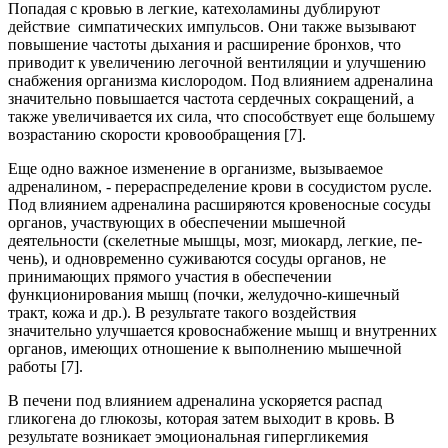
Попадая с кровью в легкие, катехоламины дублируют
действие симпатических импульсов. Они также вызывают
повышение частоты дыхания и расширение бронхов, что
приводит к увеличению легочной вентиляции и улучшению
снабжения организма кислородом. Под влиянием адреналина
значительно повышается частота сердечных сокращений, а
также увеличивается их сила, что способствует еще большему
возрастанию скорости кровообращения [7].
Еще одно важное изменение в организме, вызываемое
адреналином, - перераспределение крови в сосудистом русле.
Под влиянием адреналина расширяются кровеносные сосуды
органов, участвующих в обеспечении мышечной
деятельности (скелетные мышцы, мозг, миокард, легкие, пе­
чень), и одновременно суживаются сосуды органов, не
принимающих прямого участия в обеспечении
функционирования мышц (почки, желу­дочно-кишечный
тракт, кожа и др.). В результате такого воздействия
значительно улучшается кровоснабжение мышц и внутренних
органов, имеющих отношение к выполнению мышечной
работы [7].
В печени под влиянием адреналина ускоряется распад
гликогена до глюкозы, которая затем выходит в кровь. В
результате возникает эмоциональная гипергликемия