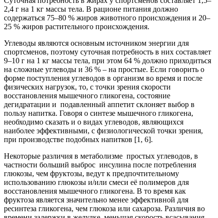
Суточная потребность в жирах у спортсменов составляет 1,5–
2,4 г на 1 кг массы тела. В рационе питания должно
содержаться 75–80 % жиров животного происхождения и 20–
25 % жиров растительного происхождения.
Углеводы являются основным источником энергии для
спортсменов, поэтому суточная потребность в них составляет
9–10 г на 1 кг массы тела, при этом 64 % должно приходиться
на сложные углеводы и 36 % – на простые. Если говорить о
форме поступления углеводов в организм во время и после
физических нагрузок, то, с точки зрения скорости
восстановления мышечного гликогена, состояние
дегидратации и подавленный аппетит склоняет выбор в
пользу напитка. Говоря о синтезе мышечного гликогена,
необходимо сказать и о видах углеводов, являющихся
наиболее эффективными, с физиологической точки зрения,
при производстве подобных напитков [1, 6].
Некоторые различия в метаболизме простых углеводов, в
частности больший выброс инсулина после потребления
глюкозы, чем фруктозы, ведут к предпочтительному
использованию глюкозы и/или смеси её полимеров для
восстановления мышечного гликогена. В то время как
фруктоза является значительно менее эффективной для
ресинтеза гликогена, чем глюкоза или сахароза. Различия во
времени задержки в желудке, меньшая скорость всасывания