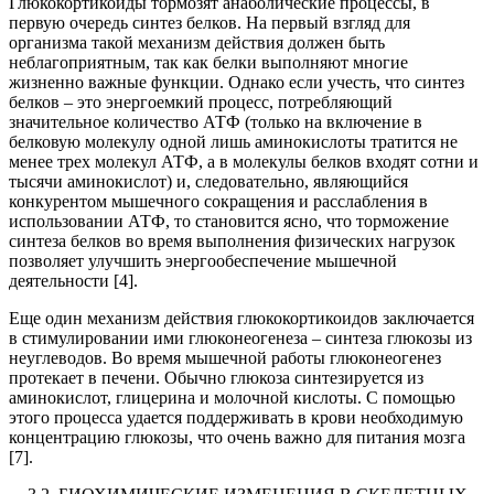
Глюкокортикоиды тормозят анаболические процессы, в
первую очередь синтез белков. На первый взгляд для
организма такой меха­низм действия должен быть
неблагоприятным, так как белки выполня­ют многие
жизненно важные функции. Однако если учесть, что синтез
белков – это энергоемкий процесс, потребляющий
значительное коли­чество АТФ (только на включение в
белковую молекулу одной лишь аминокислоты тратится не
менее трех молекул АТФ, а в молекулы бел­ков входят сотни и
тысячи аминокислот) и, следовательно, являющий­ся
конкурентом мышечного сокращения и расслабления в
использова­нии АТФ, то становится ясно, что торможение
синтеза белков во время выполнения физических нагрузок
позволяет улучшить энергообеспече­ние мышечной
деятельности [4].
Еще один механизм действия глюкокортикоидов заключается
в сти­мулировании ими глюконеогенеза – синтеза глюкозы из
неуглеводов. Во время мышечной работы глюконеогенез
протекает в печени. Обычно глюкоза синтезируется из
аминокислот, глицерина и молочной кислоты. С помощью
этого процесса удается поддерживать в крови необходимую
концентрацию глюкозы, что очень важно для питания мозга
[7].