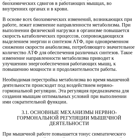
биохимических сдви­гов в работающих мышцах, во
внутренних органах и в крови.
В основе всех биохимических изменений, возникающих при
работе, лежит изменение направленности метаболизма. При
выполнении физи­ческой нагрузки в организме повышается
скорость катаболических процессов, сопровождающихся
выделением энергии и синтезом АТФ, при одновременном
снижении скорости анаболизма, потребляющего значительное
количество АТФ для обеспечения различных синтезов. Такое
изменение направленности метаболизма приводит к
улучшению энергообеспечения работающих мышц, к
повышению мощности и про­должительности работы.
Необходимая перестройка метаболизма во время мышечной
дея­тельности происходит под воздействием нервно-
гормональной регуля­ции. Эта регуляция предназначена для
создания мышцам оптималь­ных условий при выполнении
ими сократительной функции.
3.1. ОСНОВНЫЕ МЕХАНИЗМЫ НЕРВНО-
ГОРМОНАЛЬНОЙ РЕГУЛЯЦИИ МЫШЕЧНОЙ
ДЕЯТЕЛЬНОСТИ
При мышечной работе повышается тонус симпатического