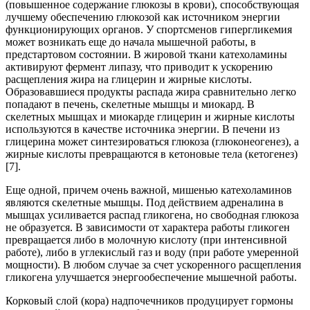
(повышенное содержание глюкозы в крови), способствующая
лучшему обеспечению глюкозой как источником энер­гии
функционирующих органов. У спортсменов гипергликемия
может возникать еще до начала мышечной работы, в
предстартовом состоянии. В жировой ткани катехоламины
активируют фермент липазу, что приводит к ускорению
расщепления жира на глицерин и жирные ки­слоты.
Образовавшиеся продукты распада жира сравнительно легко
попадают в печень, скелетные мышцы и миокард. В
скелетных мышцах и миокарде глицерин и жирные кислоты
используются в качестве ис­точника энергии. В печени из
глицерина может синтезироваться глюко­за (глюконеогенез), а
жирные кислоты превращаются в кетоновые те­ла (кетогенез)
[7].
Еще одной, причем очень важной, мишенью катехоламинов
являются скелетные мышцы. Под действием адреналина в
мышцах усиливается распад гликогена, но свободная глюкоза
не образуется. В зависимости от характера работы гликоген
превращается либо в молочную кислоту (при интенсивной
работе), либо в углекислый газ и воду (при работе умеренной
мощности). В любом случае за счет ускоренного расщепле­ния
гликогена улучшается энергообеспечение мышечной работы.
Корковый слой (кора) надпочечников продуцирует гормоны