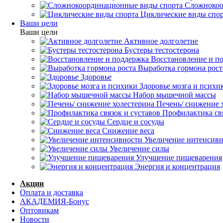
Сложнокоо
Циклические виды спо
Ваши цели
Ваши цели
Активное долголетие
Бустеры тестостерона
Восстановление и п
Выработка гормона рост
Здоровье
Здоровье мозга и психи
Набор мышечной массы
Печень/ снижение 
Профилактика свя
Сердце и сосуды
Снижение веса
Увеличение интенсив
Увеличение силы
Улучшение пищеварения
Энергия и концентрация
Акции
Оплата и доставка
АКАДЕМИЯ-Бонус
Оптовикам
Новости