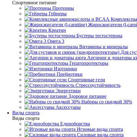
Спортивное питание
Протеины
Гейнеры
Комплексны
Жиросжигатели (l-carni
Креатин
Бустеры тестостерона
Омега 3
Витамины и минералы
Для сус
Аргинин и донаторы аз
Гепатопротекторы
Изотоники
Пребиотики
Спортивные гели
Стрессоустойчивость
Энергетики
Здоровое питание
Наборы со скидкой 30%
Аксессуары
Виды спорта
Виды спорта
Единоборства
Игровые виды спорта
Силовые виды спорта