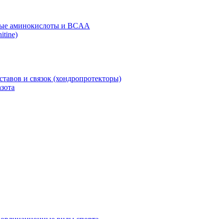
ые аминокислоты и BCAA
itine)
ставов и связок (хондропротекторы)
зота