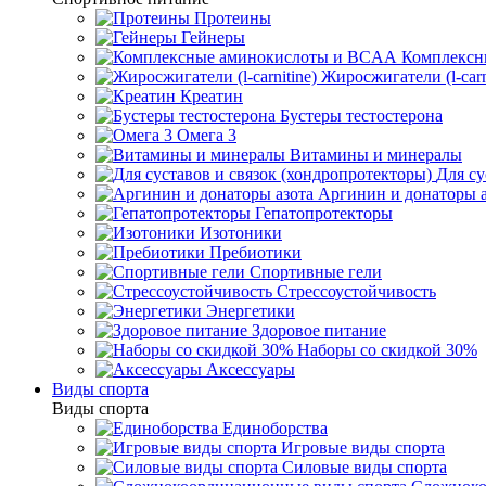
Протеины
Гейнеры
Комплексн
Жиросжигатели (l-carn
Креатин
Бустеры тестостерона
Омега 3
Витамины и минералы
Для су
Аргинин и донаторы а
Гепатопротекторы
Изотоники
Пребиотики
Спортивные гели
Стрессоустойчивость
Энергетики
Здоровое питание
Наборы со скидкой 30%
Аксессуары
Виды спорта
Виды спорта
Единоборства
Игровые виды спорта
Силовые виды спорта