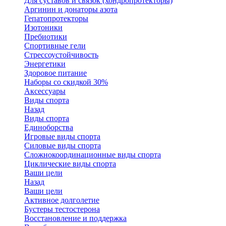
Для суставов и связок (хондропротекторы)
Аргинин и донаторы азота
Гепатопротекторы
Изотоники
Пребиотики
Спортивные гели
Стрессоустойчивость
Энергетики
Здоровое питание
Наборы со скидкой 30%
Аксессуары
Виды спорта
Назад
Виды спорта
Единоборства
Игровые виды спорта
Силовые виды спорта
Сложнокоординационные виды спорта
Циклические виды спорта
Ваши цели
Назад
Ваши цели
Активное долголетие
Бустеры тестостерона
Восстановление и поддержка