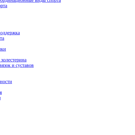
ординационные виды спорта
орта
поддержка
та
ики
 холестерина
язок и суставов
вности
я
я