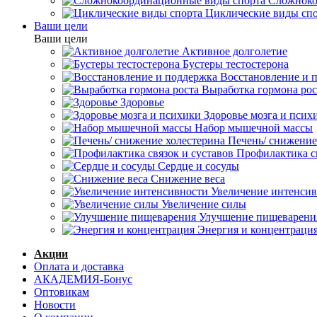
Сложноко
Циклические виды сп
Ваши цели
Ваши цели
Активное долголетие
Бустеры тестостерона
Восстановление и 
Выработка гормона рос
Здоровье
Здоровье мозга и псих
Набор мышечной массы
Печень/ снижение
Профилактика св
Сердце и сосуды
Снижение веса
Увеличение интенси
Увеличение силы
Улучшение пищеварени
Энергия и концентраци
Акции
Оплата и доставка
АКАДЕМИЯ-Бонус
Оптовикам
Новости