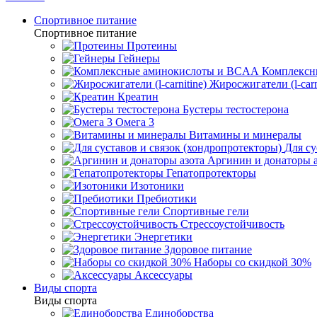
Спортивное питание
Спортивное питание
Протеины
Гейнеры
Комплексн
Жиросжигатели (l-carn
Креатин
Бустеры тестостерона
Омега 3
Витамины и минералы
Для су
Аргинин и донаторы а
Гепатопротекторы
Изотоники
Пребиотики
Спортивные гели
Стрессоустойчивость
Энергетики
Здоровое питание
Наборы со скидкой 30%
Аксессуары
Виды спорта
Виды спорта
Единоборства