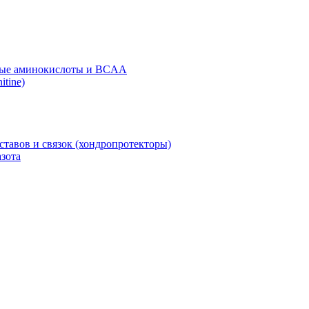
ые аминокислоты и BCAA
itine)
ставов и связок (хондропротекторы)
зота