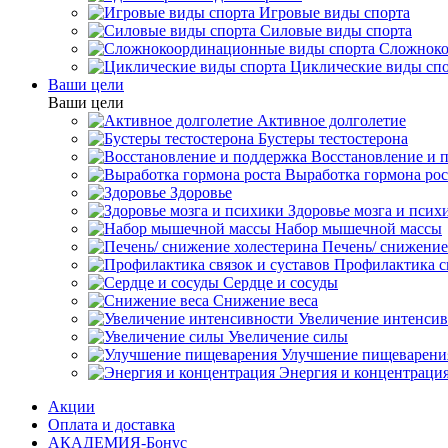
Игровые виды спорта
Силовые виды спорта
Сложноко
Циклические виды сп
Ваши цели
Ваши цели
Активное долголетие
Бустеры тестостерона
Восстановление и 
Выработка гормона рос
Здоровье
Здоровье мозга и псих
Набор мышечной массы
Печень/ снижение
Профилактика св
Сердце и сосуды
Снижение веса
Увеличение интенси
Увеличение силы
Улучшение пищеварени
Энергия и концентраци
Акции
Оплата и доставка
АКАДЕМИЯ-Бонус