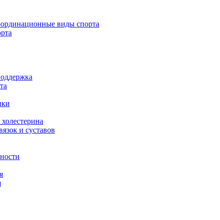
ординационные виды спорта
орта
поддержка
та
ики
 холестерина
язок и суставов
вности
я
я