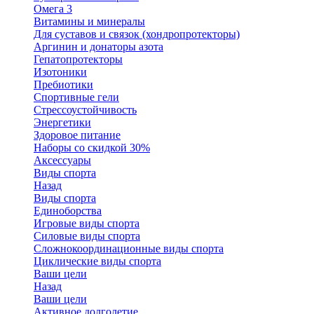
Омега 3
Витамины и минералы
Для суставов и связок (хондропротекторы)
Аргинин и донаторы азота
Гепатопротекторы
Изотоники
Пребиотики
Спортивные гели
Стрессоустойчивость
Энергетики
Здоровое питание
Наборы со скидкой 30%
Аксессуары
Виды спорта
Назад
Виды спорта
Единоборства
Игровые виды спорта
Силовые виды спорта
Сложнокоординационные виды спорта
Циклические виды спорта
Ваши цели
Назад
Ваши цели
Активное долголетие