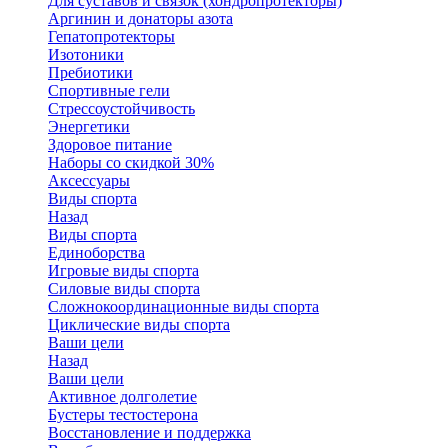
Для суставов и связок (хондропротекторы)
Аргинин и донаторы азота
Гепатопротекторы
Изотоники
Пребиотики
Спортивные гели
Стрессоустойчивость
Энергетики
Здоровое питание
Наборы со скидкой 30%
Аксессуары
Виды спорта
Назад
Виды спорта
Единоборства
Игровые виды спорта
Силовые виды спорта
Сложнокоординационные виды спорта
Циклические виды спорта
Ваши цели
Назад
Ваши цели
Активное долголетие
Бустеры тестостерона
Восстановление и поддержка