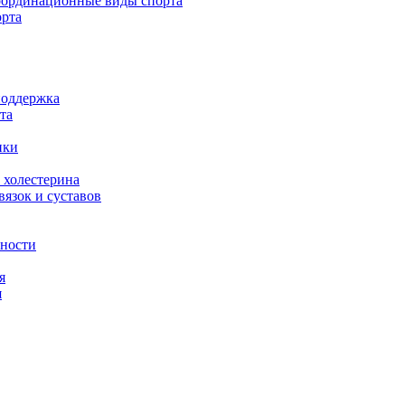
ординационные виды спорта
орта
поддержка
та
ики
 холестерина
язок и суставов
вности
я
я