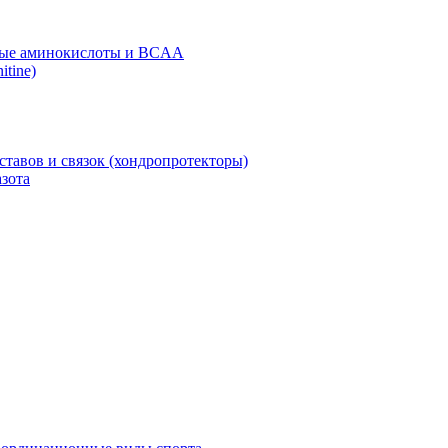
ые аминокислоты и BCAA
itine)
ставов и связок (хондропротекторы)
зота