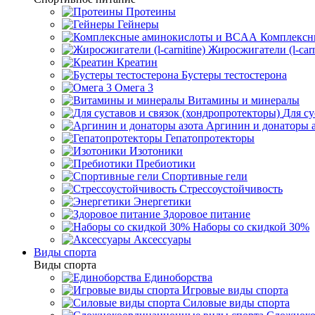
Протеины
Гейнеры
Комплексн
Жиросжигатели (l-carn
Креатин
Бустеры тестостерона
Омега 3
Витамины и минералы
Для су
Аргинин и донаторы а
Гепатопротекторы
Изотоники
Пребиотики
Спортивные гели
Стрессоустойчивость
Энергетики
Здоровое питание
Наборы со скидкой 30%
Аксессуары
Виды спорта
Виды спорта
Единоборства
Игровые виды спорта
Силовые виды спорта