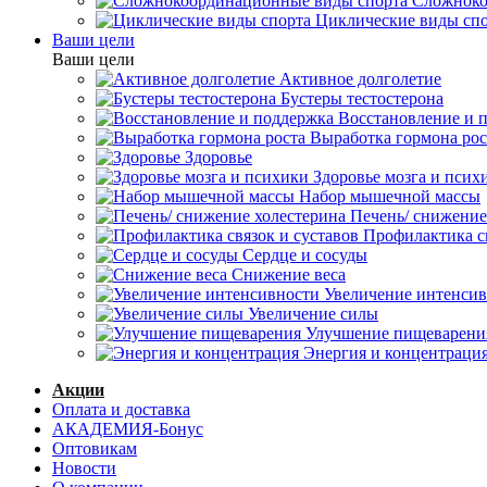
Сложноко
Циклические виды сп
Ваши цели
Ваши цели
Активное долголетие
Бустеры тестостерона
Восстановление и 
Выработка гормона рос
Здоровье
Здоровье мозга и псих
Набор мышечной массы
Печень/ снижение
Профилактика св
Сердце и сосуды
Снижение веса
Увеличение интенси
Увеличение силы
Улучшение пищеварени
Энергия и концентраци
Акции
Оплата и доставка
АКАДЕМИЯ-Бонус
Оптовикам
Новости