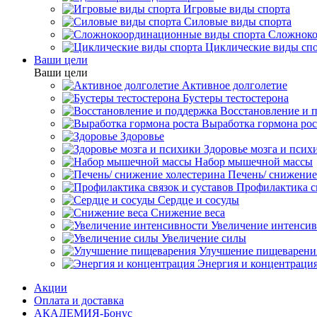
Игровые виды спорта
Силовые виды спорта
Сложноко
Циклические виды сп
Ваши цели
Ваши цели
Активное долголетие
Бустеры тестостерона
Восстановление и 
Выработка гормона рос
Здоровье
Здоровье мозга и псих
Набор мышечной массы
Печень/ снижение
Профилактика св
Сердце и сосуды
Снижение веса
Увеличение интенси
Увеличение силы
Улучшение пищеварени
Энергия и концентраци
Акции
Оплата и доставка
АКАДЕМИЯ-Бонус