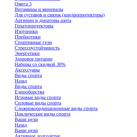
Омега 3
Витамины и минералы
Для суставов и связок (хондропротекторы)
Аргинин и донаторы азота
Гепатопротекторы
Изотоники
Пребиотики
Спортивные гели
Стрессоустойчивость
Энергетики
Здоровое питание
Наборы со скидкой 30%
Аксессуары
Виды спорта
Назад
Виды спорта
Единоборства
Игровые виды спорта
Силовые виды спорта
Сложнокоординационные виды спорта
Циклические виды спорта
Ваши цели
Назад
Ваши цели
Активное долголетие