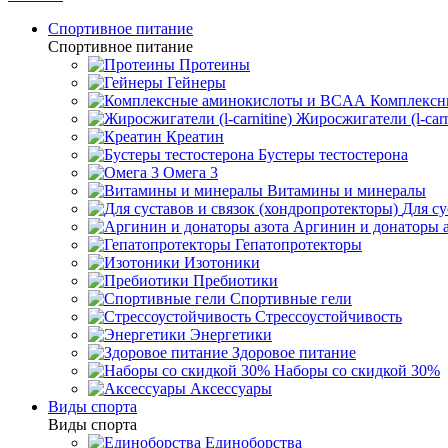
Спортивное питание
Спортивное питание
Протеины
Гейнеры
Комплексн
Жиросжигатели (l-carn
Креатин
Бустеры тестостерона
Омега 3
Витамины и минералы
Для су
Аргинин и донаторы а
Гепатопротекторы
Изотоники
Пребиотики
Спортивные гели
Стрессоустойчивость
Энергетики
Здоровое питание
Наборы со скидкой 30%
Аксессуары
Виды спорта
Виды спорта
Единоборства