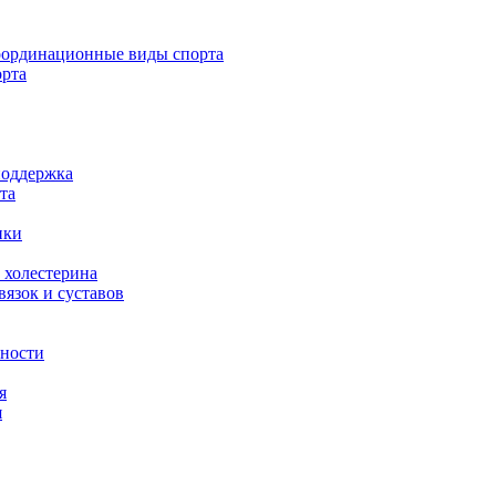
ординационные виды спорта
орта
поддержка
та
ики
 холестерина
язок и суставов
вности
я
я