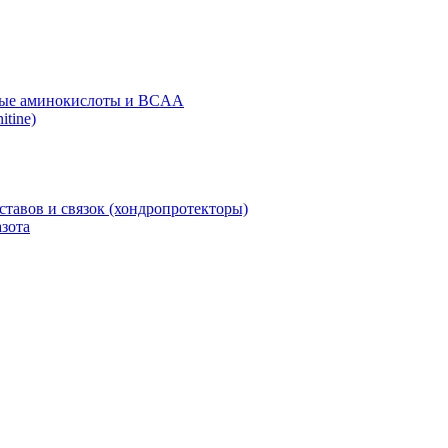
ые аминокислоты и BCAA
itine)
ставов и связок (хондропротекторы)
зота