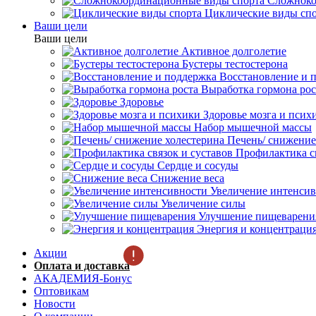
Сложноко
Циклические виды сп
Ваши цели
Ваши цели
Активное долголетие
Бустеры тестостерона
Восстановление и 
Выработка гормона рос
Здоровье
Здоровье мозга и псих
Набор мышечной массы
Печень/ снижение
Профилактика св
Сердце и сосуды
Снижение веса
Увеличение интенси
Увеличение силы
Улучшение пищеварени
Энергия и концентраци
Акции
Оплата и доставка
АКАДЕМИЯ-Бонус
Оптовикам
Новости