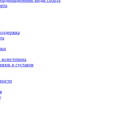
ординационные виды спорта
орта
поддержка
та
ики
 холестерина
язок и суставов
вности
я
я