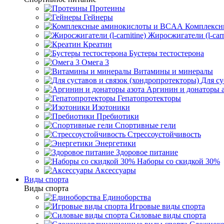
Протеины
Гейнеры
Комплексн
Жиросжигатели (l-carn
Креатин
Бустеры тестостерона
Омега 3
Витамины и минералы
Для су
Аргинин и донаторы а
Гепатопротекторы
Изотоники
Пребиотики
Спортивные гели
Стрессоустойчивость
Энергетики
Здоровое питание
Наборы со скидкой 30%
Аксессуары
Виды спорта
Виды спорта
Единоборства
Игровые виды спорта
Силовые виды спорта