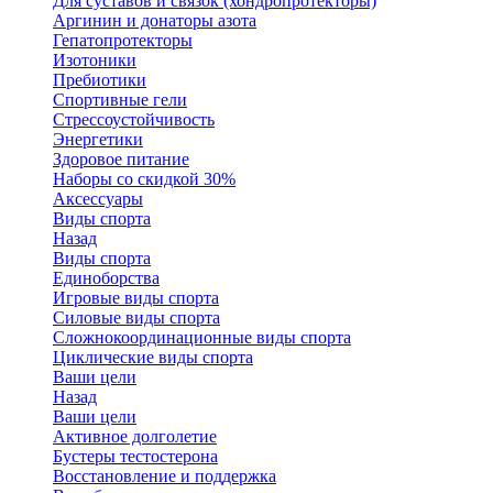
Для суставов и связок (хондропротекторы)
Аргинин и донаторы азота
Гепатопротекторы
Изотоники
Пребиотики
Спортивные гели
Стрессоустойчивость
Энергетики
Здоровое питание
Наборы со скидкой 30%
Аксессуары
Виды спорта
Назад
Виды спорта
Единоборства
Игровые виды спорта
Силовые виды спорта
Сложнокоординационные виды спорта
Циклические виды спорта
Ваши цели
Назад
Ваши цели
Активное долголетие
Бустеры тестостерона
Восстановление и поддержка