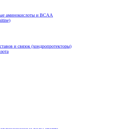
ые аминокислоты и BCAA
itine)
ставов и связок (хондропротекторы)
зота