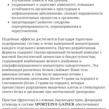
улучшению памяти и настроения;
поддерживает и укрепляет иммунитет, повышает
устойчивость организма к простудным и
инфекционным заболеваниям, снижает выраженность
воспалительных процессов в организме;
предотвращает развитие синдрома
перетренированности, перенапряжения и
переутомления.
Подобные эффекты достигаются благодаря тщательно
подобранному составу и четко выверенной концентрации
каждого отдельного компонента. Научно разработанная
формула содержит сбалансированный белковый комплекс с
высокой биологической ценностью и биодоступностью,
содержащий комбинацию яичного альбумина и
ультрафильтрационного концентрата сывороточного. Эта
комбинация различных белков снабжает Ваше тело
аминокислотами, в том числе аминокислотами с
разветвленными цепочками (более 9 грамм на порцию) и
глютамином (более 2 грамм на порцию), которые
препятствуют разрушению мышечных клеток и стимулируют
синтез белка в организме при интенсивной тренировке.
Простые (фруктоза) и сложные (мальтодекстрин, флорация)
углеводы в составе
SPORTEIN® GAINER
обеспечивают
энергией организм на протяжении всего времени тренировки,