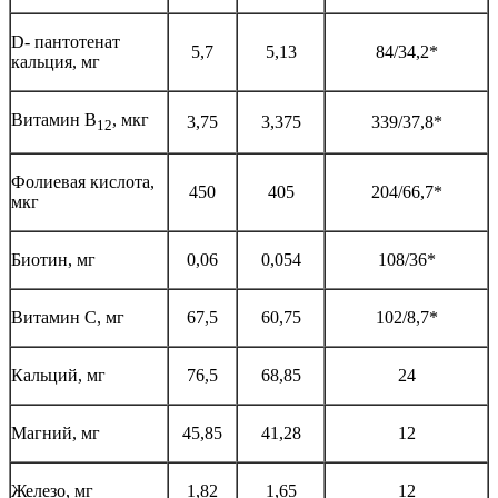
D- пантотенат
5,7
5,13
84/34,2*
кальция, мг
Витамин В
, мкг
3,75
3,375
339/37,8*
12
Фолиевая кислота,
450
405
204/66,7*
мкг
Биотин, мг
0,06
0,054
108/36*
Витамин С, мг
67,5
60,75
102/8,7*
Кальций, мг
76,5
68,85
24
Магний, мг
45,85
41,28
12
Железо, мг
1,82
1,65
12