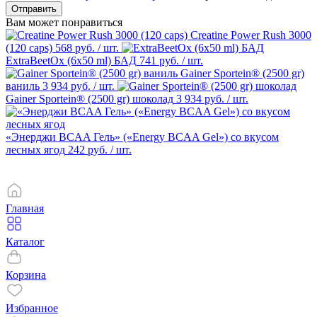
Отправить
Вам может понравиться
Creatine Power Rush 3000
(120 caps)
568 руб.
/ шт.
ExtraBeetOx (6х50 ml) БАД
741 руб.
/ шт.
Gainer Sportein® (2500 gr)
ваниль
3 934 руб.
/ шт.
Gainer Sportein® (2500 gr) шоколад
3 934 руб.
/ шт.
«Энерджи BCAA Гель» («Energy BCAA Gel») со вкусом
лесных ягод
242 руб.
/ шт.
Главная
Каталог
Корзина
Избранное