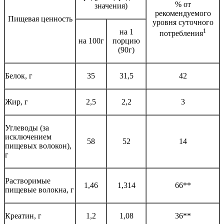
% от
значения)
рекомендуемого
Пищевая ценность
уровня суточного
1
на 1
потребления
на 100г
порцию
(90г)
Белок, г
35
31,5
42
Жир, г
2,5
2,2
3
Углеводы (за
исключением
58
52
14
пищевых волокон),
г
Растворимые
1,46
1,314
66**
пищевые волокна, г
Креатин, г
1,2
1,08
36**