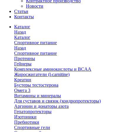
Контрактное производство
Новости
Статьи
Контакты
Каталог
Назад
Каталог
Спортивное питание
Назад
Спортивное питание
Протеины
Гейнеры
Комплексные аминокислоты и BCAA
Жиросжигатели (l-carnitine)
Креатин
Бустеры тестостерона
Омега 3
Витамины и минералы
Для суставов и связок (хондропротекторы)
Аргинин и донаторы азота
Гепатопротекторы
Изотоники
Пребиотики
Спортивные гели