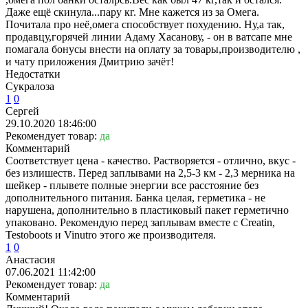
Даже ещё скинула...пару кг. Мне кажется из за Омега.
Почитала про неё,омега способствует похудению. Ну,а так,
продавцу,горячей линии Адаму Хасанову, - он в ватсапе мне
помагала бонусы внести на оплату за товары,производителю ,
и чату приложения Дмитрию зачёт!
Недостатки
Сукралоза
1
0
Сергей
29.10.2020 18:46:00
Рекомендует товар:
да
Комментарий
Соответствует цена - качество. Растворяется - отлично, вкус -
без излишеств. Перед заплывами на 2,5-3 км - 2,3 мерника на
шейкер - плывете полные энергии все расстояние без
дополнительного питания. Банка целая, герметика - не
нарушена, дополнительно в пластиковый пакет герметично
упаковано. Рекомендую перед заплывам вместе с Creatin,
Testoboots и Vinutro этого же производителя.
1
0
Анастасия
07.06.2021 11:42:00
Рекомендует товар:
да
Комментарий