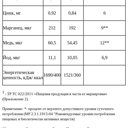
Цинк, мг
0,92
0,84
6
Марганец, мкг
212
192
9**
Медь, мкг
60,5
54,45
12**
Йод, мкг
11,1
10,05
6,9
Энергетическая
1690/400
1521/360
ценность, кДж/ ккал
1
- ТР ТС 022/2011 «Пищевая продукция в части ее маркировки»
(Приложение 2).
Примечание: *- процент от верхнего допустимого уровня суточного
потребления (МР 2.3.1.1915-04 “Рекомендуемые уровни потребления
пищевых и биологически активных веществ)