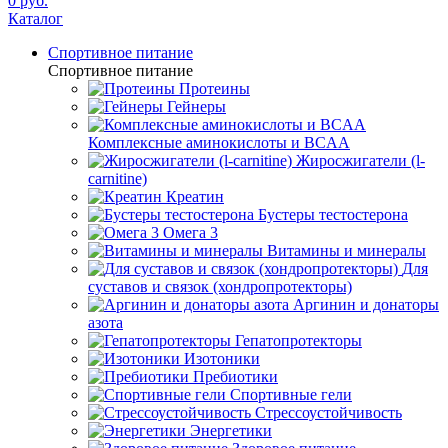
0 руб.
Каталог
Спортивное питание
Спортивное питание
Протеины
Гейнеры
Комплексные аминокислоты и BCAA
Жиросжигатели (l-
carnitine)
Креатин
Бустеры тестостерона
Омега 3
Витамины и минералы
Для
суставов и связок (хондропротекторы)
Аргинин и донаторы
азота
Гепатопротекторы
Изотоники
Пребиотики
Спортивные гели
Стрессоустойчивость
Энергетики