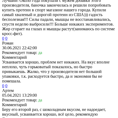
Лучший! Около года покупали с мужем добавки этого
производителя, баночка закончилась и решили попробовать
купить протеин в спорт магазине нашего города. Купили
самый хваленый и дорогой протеин из США))) гадость
бесполезная!!! Силы падали, мышцы не восстанавливались,
спустя неделю выбросили!!! Больше никаких экспериментов.
Жир сгорает на глазах и мышцы растут(занимаюсь по системе
кросс-фит).
0
0
Роман
30.06.2021 22:42:00
Рекомендует товар:
да
Комментарий
Усваивается хорошо, проблем нет никаких. На вкус вполне
неплохо, чуть горьковатый показалось, но быстро
привыкаешь. Жалко, что у производителя нет большой
упаковки, т.к. расходуется быстро, да и экономия бы не
помешала.
0
0
Артем
05.04.2021 13:29:00
Рекомендует товар:
да
Комментарий
Беру его второй раз, с шоколадным вкусом, не надоедает,
вкусный, усваивается хорошо, всё цело, рекомендую