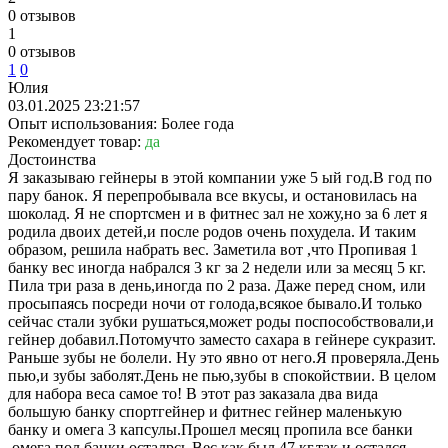
0 отзывов
1
0 отзывов
1
0
Юлия
03.01.2025 23:21:57
Опыт использования: Более года
Рекомендует товар:
да
Достоинства
Я заказываю гейнеры в этой компании уже 5 ый год.В год по
пару банок. Я перепробывала все вкусы, и остановилась на
шоколад. Я не спортсмен и в фитнес зал не хожу,но за 6 лет я
родила двоих детей,и после родов очень похудела. И таким
образом, решила набрать вес. Заметила вот ,что Пропивая 1
банку вес иногда набрался 3 кг за 2 недели или за месяц 5 кг.
Пила три раза в день,иногда по 2 раза. Даже перед сном, или
просыпаясь посреди ночи от голода,всякое бывало.И только
сейчас стали зубки рушаться,может роды поспособствовали,и
гейнер добавил.Потомучто заместо сахара в гейнере сукразит.
Раньше зубы не болели. Ну это явно от него.Я проверяла.День
пью,и зубы заболят.День не пью,зубы в спокойствии. В целом
для набора веса самое то! В этот раз заказала два вида
большую банку спортгейнер и фитнес гейнер маленькую
банку и омега 3 капсулы.Прошел месяц пропила все банки
,омега пол банки осталрсь.Вес как был 47 кг,так и остался.