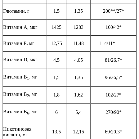
Глютамин, г
1,5
1,35
200**/27*
Витамин А, мкг
1425
1283
160/42*
Витамин Е, мг
12,75
11,48
114/11*
Витамин D, мкг
4,5
4,05
81/26,7*
Витамин В
, мг
1,5
1,35
96/26,5*
1
Витамин В
, мг
1,8
1,62
102/27*
2
Витамин В
, мг
6
5,4
270/90*
6
Никотиновая
13,5
12,15
69/20,3*
кислота, мг