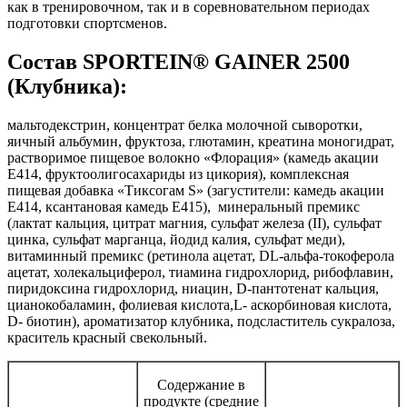
как в тренировочном, так и в соревновательном периодах
подготовки спортсменов.
Состав SPORTEIN® GAINER 2500
(Клубника):
мальтодекстрин, концентрат белка молочной сыворотки,
яичный альбумин, фруктоза, глютамин, креатина моногидрат,
растворимое пищевое волокно «Флорация» (камедь акации
E414, фруктоолигосахариды из цикория), комплексная
пищевая добавка «Тиксогам S» (загустители: камедь акации
E414, ксантановая камедь E415), минеральный премикс
(лактат кальция, цитрат магния, сульфат железа (II), сульфат
цинка, сульфат марганца, йодид калия, сульфат меди),
витаминный премикс (ретинола ацетат, DL-альфа-токоферола
ацетат, холекальциферол, тиамина гидрохлорид, рибофлавин,
пиридоксина гидрохлорид, ниацин, D-пантотенат кальция,
цианокобаламин, фолиевая кислота,L- аскорбиновая кислота,
D- биотин), ароматизатор клубника, подсластитель сукралоза,
краситель красный свекольный.
Содержание в
продукте (средние