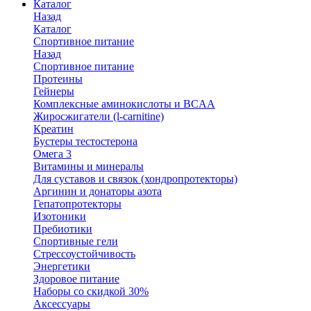
Каталог
Назад
Каталог
Спортивное питание
Назад
Спортивное питание
Протеины
Гейнеры
Комплексные аминокислоты и BCAA
Жиросжигатели (l-carnitine)
Креатин
Бустеры тестостерона
Омега 3
Витамины и минералы
Для суставов и связок (хондропротекторы)
Аргинин и донаторы азота
Гепатопротекторы
Изотоники
Пребиотики
Спортивные гели
Стрессоустойчивость
Энергетики
Здоровое питание
Наборы со скидкой 30%
Аксессуары