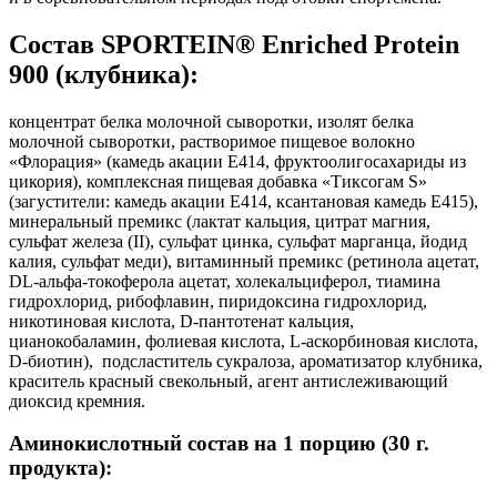
Состав SPORTEIN® Enriched Protein
900 (клубника):
концентрат белка молочной сыворотки, изолят белка
молочной сыворотки, растворимое пищевое волокно
«Флорация» (камедь акации E414, фруктоолигосахариды из
цикория), комплексная пищевая добавка «Тиксогам S»
(загустители: камедь акации E414, ксантановая камедь E415),
минеральный премикс (лактат кальция, цитрат магния,
сульфат железа (II), сульфат цинка, сульфат марганца, йодид
калия, сульфат меди), витаминный премикс (ретинола ацетат,
DL-альфа-токоферола ацетат, холекальциферол, тиамина
гидрохлорид, рибофлавин, пиридоксина гидрохлорид,
никотиновая кислота, D-пантотенат кальция,
цианокобаламин, фолиевая кислота, L-аскорбиновая кислота,
D-биотин), подсластитель сукралоза, ароматизатор клубника,
краситель красный свекольный, агент антислеживающий
диоксид кремния.
Аминокислотный состав на 1 порцию (30 г.
продукта):