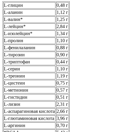
L-глицин
0,48 г
L-аланин
1,12 г
L-валин*
1,25 г
L-лейцин*
2,84 г
L-изолейцин*
1,34 г
L-пролин
1,10 г
L-фенилаланин
0,88 г
L-тирозин
0,90 г
L-триптофан
0,44 г
L-серин
1,10 г
L-треонин
1,19 г
L-цистеин
0,75 г
L-метионин
0,57 г
L-гистидин
0,51 г
L-лизин
2,31 г
L-аспарагиновая кислота
2,66 г
L-глютаминовая кислота
3,96 г
L-аргинин
0,70 г