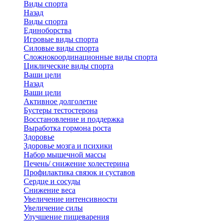
Виды спорта
Назад
Виды спорта
Единоборства
Игровые виды спорта
Силовые виды спорта
Сложнокоординационные виды спорта
Циклические виды спорта
Ваши цели
Назад
Ваши цели
Активное долголетие
Бустеры тестостерона
Восстановление и поддержка
Выработка гормона роста
Здоровье
Здоровье мозга и психики
Набор мышечной массы
Печень/ снижение холестерина
Профилактика связок и суставов
Сердце и сосуды
Снижение веса
Увеличение интенсивности
Увеличение силы
Улучшение пищеварения