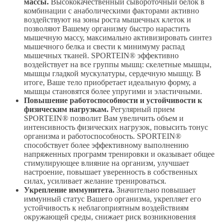
массы.
Высококачественный сывороточный белок в
комбинации с анаболическими факторами активно
воздействуют на зоны роста мышечных клеток и
позволяют Вашему организму быстро нарастить
мышечную массу, максимально активизировать синтез
мышечного белка и свести к минимуму распад
мышечных тканей. SPORTEIN® эффективно
воздействует на все группы мышц: скелетные мышцы,
мышцы гладкой мускулатуры, сердечную мышцу. В
итоге, Ваше тело приобретает идеальную форму, а
мышцы становятся более упругими и эластичными.
Повышение работоспособности и устойчивости к
физическим нагрузкам.
Регулярный прием
SPORTEIN® позволит Вам увеличить объем и
интенсивность физических нагрузок, повысить тонус
организма и работоспособность. SPORTEIN®
способствует более эффективному выполнению
напряженных программ тренировки и оказывает общее
стимулирующее влияние на организм, улучшает
настроение, повышает уверенность в собственных
силах, усиливает желание тренироваться.
Укрепление иммунитета.
Значительно повышает
иммунный статус Вашего организма, укрепляет его
устойчивость к неблагоприятным воздействиям
окружающей среды, снижает риск возникновения