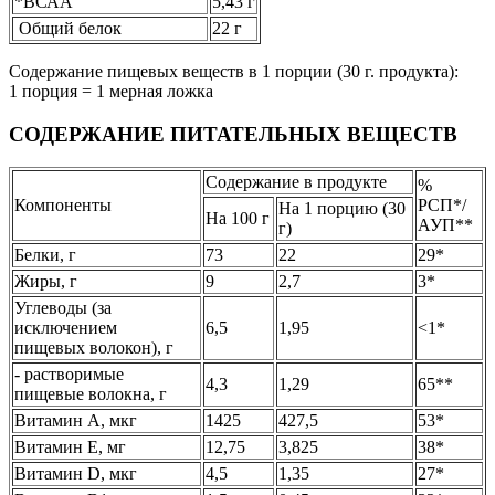
*ВСАА
5,43 г
Общий белок
22 г
Содержание пищевых веществ в 1 порции (30 г. продукта):
1 порция = 1 мерная ложка
СОДЕРЖАНИЕ ПИТАТЕЛЬНЫХ ВЕЩЕСТВ
Содержание в продукте
%
Компоненты
РСП*/
На 1 порцию (30
На 100 г
АУП**
г)
Белки, г
73
22
29*
Жиры, г
9
2,7
3*
Углеводы (за
исключением
6,5
1,95
˂1*
пищевых волокон), г
- растворимые
4,3
1,29
65**
пищевые волокна, г
Витамин А, мкг
1425
427,5
53*
Витамин Е, мг
12,75
3,825
38*
Витамин D, мкг
4,5
1,35
27*