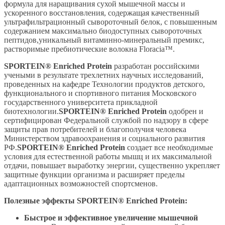
формула для наращивания сухой мышечной массы и
ускоренного восстановления, содержащая качественный
ультрафильтрационный сывороточный белок, с повышенным
содержанием максимально биодоступных сывороточных
пептидов,уникальный витаминно-минеральный премикс,
растворимые пребиотические волокна Floracia™.
SPORTEIN® Enriched Protein
разработан российскими
учеными в результате трехлетних научных исследований,
проведенных на кафедре Технологии продуктов детского,
функционального и спортивного питания Московского
государственного университета прикладной
биотехнологии.
SPORTEIN® Enriched Protein
одобрен и
сертифицирован Федеральной службой по надзору в сфере
защиты прав потребителей и благополучия человека
Министерством здравоохранения и социального развития
РФ.
SPORTEIN® Enriched Protein
создает все необходимые
условия для естественной работы мышц и их максимальной
отдачи, повышает выработку энергии, существенно укрепляет
защитные функции организма и расширяет пределы
адаптационных возможностей спортсменов.
Полезные
эффекты
SPORTEIN® Enriched Protein:
Быстрое и эффективное увеличение мышечной