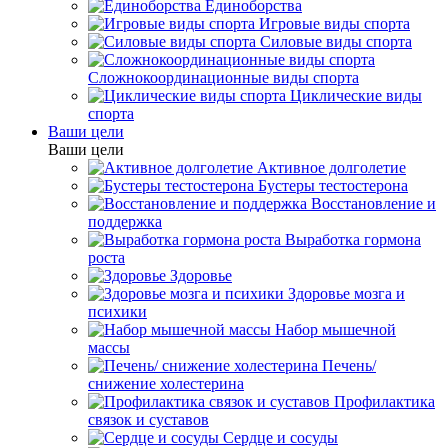
Единоборства
Игровые виды спорта
Силовые виды спорта
Сложнокоординационные виды спорта
Циклические виды
спорта
Ваши цели
Ваши цели
Активное долголетие
Бустеры тестостерона
Восстановление и
поддержка
Выработка гормона
роста
Здоровье
Здоровье мозга и
психики
Набор мышечной
массы
Печень/
снижение холестерина
Профилактика
связок и суставов
Сердце и сосуды