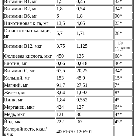
Витамин В1, мг
1,5
0,45
32*
Витамин В2, мг
1,8
0,54
34*
Витамин В6, мг
6
1,8
90*
Никотиновая к-та, мг
13,5
4,05
23*
D-пантотенат кальция,
5,7
1,71
28*
мг
113/
Витамин B12, мкг
3,75
1,125
12,5***
Фолиевая кислота, мкг
450
135
68*
Биотин, мг
0,06
0,018
36*
Витамин С, мг
67,5
20,25
34*
Кальций, мг
153
45,9
15*
Магний, мг
91,7
27,51
7*
Железо, мг
3,64
1,092
8*
Цинк, мг
1,84
0,552
4*
Марганец, мкг
424
127
6**
Медь, мкг
121
36
4**
Йод, мкг
222
67
45*
Калорийность, ккал/
400/1670
120/501
кДж