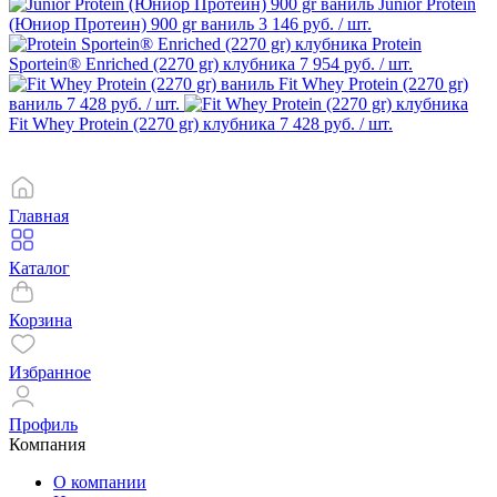
Junior Protein
(Юниор Протеин) 900 gr ваниль
3 146 руб.
/ шт.
Protein
Sportein® Enriched (2270 gr) клубника
7 954 руб.
/ шт.
Fit Whey Protein (2270 gr)
ваниль
7 428 руб.
/ шт.
Fit Whey Protein (2270 gr) клубника
7 428 руб.
/ шт.
Главная
Каталог
Корзина
Избранное
Профиль
Компания
О компании