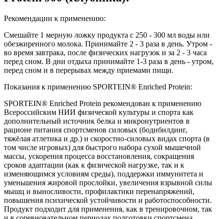
Рекомендации к применению:
Смешайте 1 мерную ложку продукта с 250 - 300 мл воды или
обезжиренного молока. Принимайте 2 - 3 раза в день. Утром -
во время завтрака, после физических нагрузок и за 2 - 3 часа
перед сном. В дни отдыха принимайте 1-3 раза в день - утром,
перед сном и в перерывах между приемами пищи.
Показания к применению SPORTEIN® Enriched Protein:
SPORTEIN® Enriched Protein рекомендован к применению
Всероссийским НИИ физической культуры и спорта как
дополнительный источник белка и микронутриентов в
рационе питания спортсменов силовых (бодибилдинг,
тяжёлая атлетика и др.) и скоростно-силовых видах спорта (в
том числе игровых) для быстрого набора сухой мышечной
массы, ускорения процесса восстановления, сокращения
сроков адаптации (как к физической нагрузке, так и к
изменяющимся условиям среды), поддержки иммунитета и
уменьшения жировой прослойки, увеличения взрывной силы
мышц и выносливости, профилактики перенапряжений,
повышения психической устойчивости и работоспособности.
Продукт подходит для применения, как в тренировочном, так
и в соревновательном периодах подготовки спортсмена.