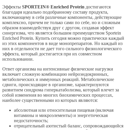
Эффекты
SPORTEIN® Enriched Protein
достигаются
благодаря идеально подобранному составу продукта,
включающему в себя различные компоненты, действующие
комплексно, причем не только сами по себе, но и сложным
образом взаимодействуя друг с другом, создавая эффект
синергизма, что является большим преимуществом Sportein
Enriched Protein. Купить сегодня можно практически каждый
из этих компонентов в виде монопрепаратов. Но каждый из
них в отдельности не дает того сильного физиологического
эффекта, который достигается при их совместном
использовании.
Ответ организма на интенсивные физические нагрузки
включает сложную комбинацию нейроэндокринных,
метаболических и иммунных реакций. Метаболические
сдвиги, происходящие в организме, характеризуются
развитием синдрома гиперкатаболизма, который влечет за
собой изменения во многих биохимических процессах,
наиболее существенными из которых являются:
абсолютная или относительная пищевая (включая
витамины и микроэлементы) и энергетическая
недостаточность;
отрицательный азотистый баланс, сопровождающийся