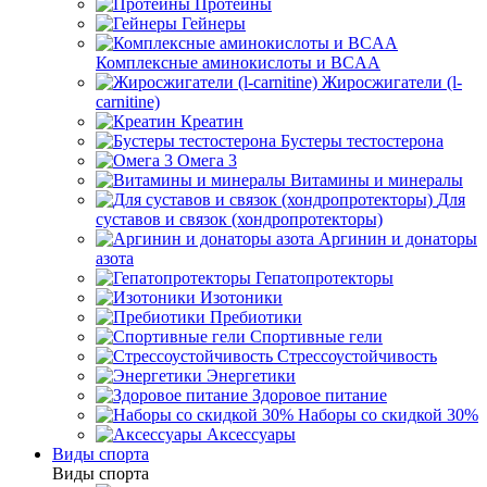
Протеины
Гейнеры
Комплексные аминокислоты и BCAA
Жиросжигатели (l-
carnitine)
Креатин
Бустеры тестостерона
Омега 3
Витамины и минералы
Для
суставов и связок (хондропротекторы)
Аргинин и донаторы
азота
Гепатопротекторы
Изотоники
Пребиотики
Спортивные гели
Стрессоустойчивость
Энергетики
Здоровое питание
Наборы со скидкой 30%
Аксессуары
Виды спорта
Виды спорта