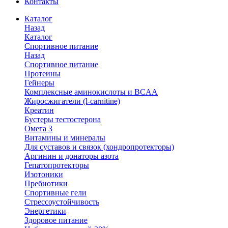
Контакты
Каталог
Назад
Каталог
Спортивное питание
Назад
Спортивное питание
Протеины
Гейнеры
Комплексные аминокислоты и BCAA
Жиросжигатели (l-carnitine)
Креатин
Бустеры тестостерона
Омега 3
Витамины и минералы
Для суставов и связок (хондропротекторы)
Аргинин и донаторы азота
Гепатопротекторы
Изотоники
Пребиотики
Спортивные гели
Стрессоустойчивость
Энергетики
Здоровое питание