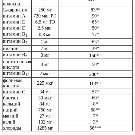
волокна
L-карнитин
250 мг
83**
витамин А
720 мкг РЭ
90*
витамин Е
6,5 мг ТЭ
65*
витамин D
2,5 мкг
50*
витамин В
0,8 мг
57*
1
витамин В
1 мг
63*
2
ниацин
7 мг
39*
витамин В
1
3 мг
150*
6
пантотеновая
3 мг
50*
кислота
витамин В
1
2 мкг
200*
12
фолиевая
1
225 мкг
113*
кислота
витамин С
34 мг
57*
биотин
30 мкг
60*
кальций
84 мг
8*
натрий
750 мг
58**
магний
27 мг
7*
калий
102 мг
3*
хлориды
1285 мг
56***