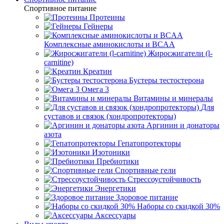
Спортивное питание
Протеины
Гейнеры
Комплексные аминокислоты и BCAA
Жиросжигатели (l-
carnitine)
Креатин
Бустеры тестостерона
Омега 3
Витамины и минералы
Для
суставов и связок (хондропротекторы)
Аргинин и донаторы
азота
Гепатопротекторы
Изотоники
Пребиотики
Спортивные гели
Стрессоустойчивость
Энергетики
Здоровое питание
Наборы со скидкой 30%
Аксессуары