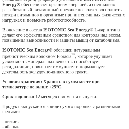
Energy®
обеспечивает организм энергией, а специально
разработанный витаминный премикс позволяет восполнить
потери витаминов в организме при интенсивных физических
нагрузках и повысить работоспособность.
Включение в состав
ISOTONIC Sea Energy®
L-карнитина
делает его эффективным средством для контроля над весом,
повышения выносливости и защиты мышц от катаболизма.
ISOTONIC Sea Energy®
обогащен натуральным
™
пребиотическим волокном Floracia
, которое улучшает
усвояемость минеральных веществ, способствует
регидратации, повышает иммунитет и нормализует
деятельность желудочно-кишечного тракта.
Условия хранения: Хранить в сухом месте при
температуре не выше +25°С.
Срок годности:
12 месяцев с момента выпуска.
Продукт выпускается в виде сухого порошка с различными
вкусами:
- лимон;
- яблоко.