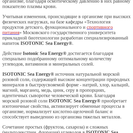
организме, благодаря осмотическому давлению в них равному
показателю плазмы крови.
Учитывая изменения, происходящие в организме при высоких
физических нагрузках, на базе кафедры «Технология
продуктов детского, функционального и
спортивного
питания
» Московского государственного университета
прикладной биотехнологии разработан специализированный
напиток
ISOTONIC Sea Energy®
.
Действие
Isotonic Sea Energy®
достигается благодаря
специально подобранному оптимальному количеству
углеводов, витаминов и минеральных солей.
ISOTONIC Sea Energy®
источник натуральной морской
розовой соли, содержащей высокие концентрации природных
минералов в быстроусвояемой форме - натрий, хлор, кальций,
магний, марганец, медь, цинк, серу в пропорциях,
идентичных сыворотке человеческой крови. Благодаря
морской розовой соли
ISOTONIC Sea Energy®
приобретает
изотоничные свойства, активизирует обменные процессы в
организме, нормализует кислотно-щелочной баланс и
способствует выведению из организма тяжелых металлов.
Сочетание простых (фруктоза, сахароза) и сложных
(мальтодекстрин, флорация) углеводов в
ISOTONIC Sea