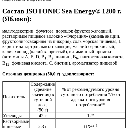
Состав ISOTONIC Sea Energy® 1200 г.
(Яблоко):
мальтодекстрин, фруктоза, порошок фруктово-ягодный,
растворимое пищевое волокно «Флорация» (камедь акации,
фруктоолигосахариды из цикория), соль морская пищевая, L-
карнитина тартрат, лактат кальция, магний сернокислый,
калия хлорид (калий хлористый), витаминный премикс
(витамины А, Е, D, В
В
, ниацин, В
, пантотеновая кислота,
1,
2
6
В
, фолиевая кислота, С, биотин), ароматизатор пищевой.
12
Суточная дозировка (50,0 г) удовлетворяет:
Содержание
(средние
% от рекомендуемого уровня
значения) в
суточного потребления */% от
Показатель
суточной
адекватного уровня
дозе,
потребления**
(50 г)
Углеводы
42 г
12*
Растворимые
1
пищевые
2,3 г
115**