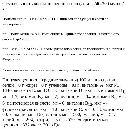
Осмоляльность восстановленного продукта – 240-300 ммоль/
кг.
Примечание: *- ТР ТС 022/2011 «Пищевая продукция в части ее
маркировки»;
** - Приложение № 5 к Изменениям в Единые требования Таможенного
союза ЕврАзЭС.
*** - МР 2.3.2.2432-08 Нормы физиологических потребностей в энергии и
пищевых веществах для различных групп населения Российской
Федерации.
1
- не превышает верхний допустимый уровень потребления.
Пищевая ценность (средние значения) 100 мл продукции:
белки – 0 г, жиры – 0 г, углеводы – 83 г; витамин А, мкг РЭ –
1440, витамин Е, мг ТЭ – 13, витамин D, мкг – 5, витамин В
1,
мг
– 1,5, витамин В
, мг – 2, ниацин, мг – 14, витамин В
, мг -
2
6
6, пантотеновая кислота, мг – 6, витамин В
, мкг – 4,
12
фолиевая кислота, мкг – 450, витамин С, мг - 68, биотин, мкг -
60, кальций, мг - 167, натрий, мг - 1500, магний, мг - 54,
калий, мг – 204, хлориды, мг – 2570. Энергетическая
ценность: 332 ккал/1391 кДж.