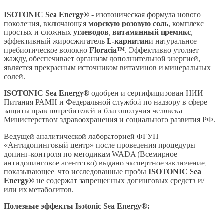
ISOTONIC Sea Energy®
- изотоническая формула нового
поколения, включающая
морскую розовую соль
, комплекс
простых и сложных
углеводов
,
витаминный премикс
,
эффективный жиросжигатель
L-карнитин
и натуральное
пребиотическое волокно
Floracia™
. Эффективно утоляет
жажду, обеспечивает организм дополнительной энергией,
является прекрасным источником витаминов и минеральных
солей.
ISOTONIC Sea Energy®
одобрен и сертифицирован НИИ
Питания РАМН и Федеральной службой по надзору в сфере
защиты прав потребителей и благополучия человека
Министерством здравоохранения и социального развития РФ.
Ведущей аналитической лабораторией ФГУП
«Антидопинговый центр» после проведения процедуры
допинг-контроля по методикам WADA (Всемирное
антидопинговое агентство) выдано экспертное заключение,
показывающее, что исследованные пробы
ISOTONIC Sea
Energy®
не содержат запрещенных допинговых средств и/
или их метаболитов.
Полезные эффекты Isotonic Sea Energy®: