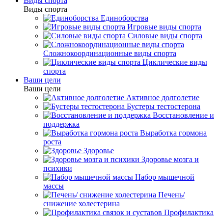
Виды спорта
Виды спорта
Единоборства
Игровые виды спорта
Силовые виды спорта
Сложнокоординационные виды спорта
Циклические виды
спорта
Ваши цели
Ваши цели
Активное долголетие
Бустеры тестостерона
Восстановление и
поддержка
Выработка гормона
роста
Здоровье
Здоровье мозга и
психики
Набор мышечной
массы
Печень/
снижение холестерина
Профилактика