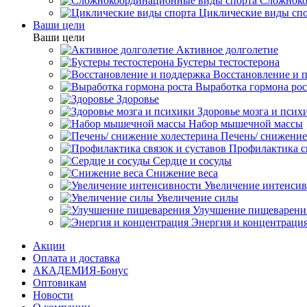
Сложноко
Циклические виды сп
Ваши цели
Ваши цели
Активное долголетие
Бустеры тестостерона
Восстановление и 
Выработка гормона рос
Здоровье
Здоровье мозга и псих
Набор мышечной массы
Печень/ снижение
Профилактика св
Сердце и сосуды
Снижение веса
Увеличение интенси
Увеличение силы
Улучшение пищеварени
Энергия и концентраци
Акции
Оплата и доставка
АКАДЕМИЯ-Бонус
Оптовикам
Новости