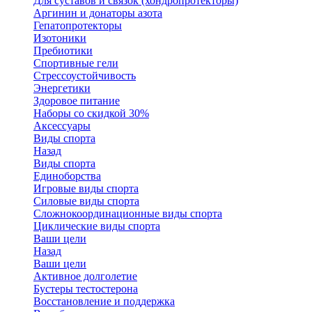
Для суставов и связок (хондропротекторы)
Аргинин и донаторы азота
Гепатопротекторы
Изотоники
Пребиотики
Спортивные гели
Стрессоустойчивость
Энергетики
Здоровое питание
Наборы со скидкой 30%
Аксессуары
Виды спорта
Назад
Виды спорта
Единоборства
Игровые виды спорта
Силовые виды спорта
Сложнокоординационные виды спорта
Циклические виды спорта
Ваши цели
Назад
Ваши цели
Активное долголетие
Бустеры тестостерона
Восстановление и поддержка