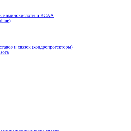
ые аминокислоты и BCAA
itine)
ставов и связок (хондропротекторы)
зота