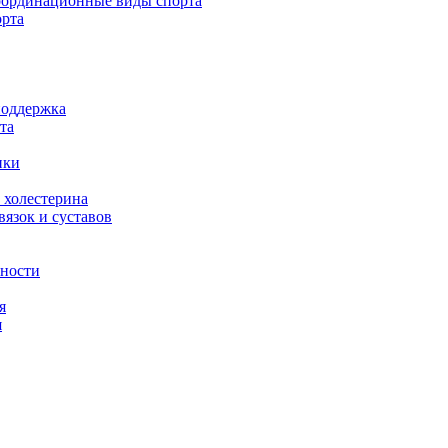
ординационные виды спорта
орта
поддержка
та
ики
 холестерина
язок и суставов
вности
я
я