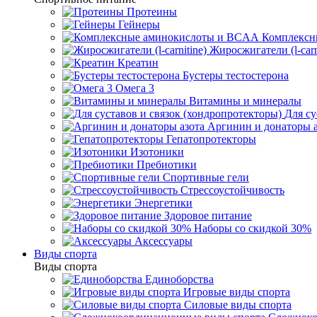
Протеины
Гейнеры
Комплексн
Жиросжигатели (l-carn
Креатин
Бустеры тестостерона
Омега 3
Витамины и минералы
Для су
Аргинин и донаторы а
Гепатопротекторы
Изотоники
Пребиотики
Спортивные гели
Стрессоустойчивость
Энергетики
Здоровое питание
Наборы со скидкой 30%
Аксессуары
Виды спорта
Виды спорта
Единоборства
Игровые виды спорта
Силовые виды спорта