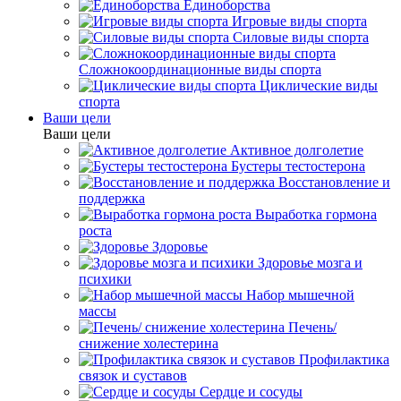
Единоборства
Игровые виды спорта
Силовые виды спорта
Сложнокоординационные виды спорта
Циклические виды
спорта
Ваши цели
Ваши цели
Активное долголетие
Бустеры тестостерона
Восстановление и
поддержка
Выработка гормона
роста
Здоровье
Здоровье мозга и
психики
Набор мышечной
массы
Печень/
снижение холестерина
Профилактика
связок и суставов
Сердце и сосуды