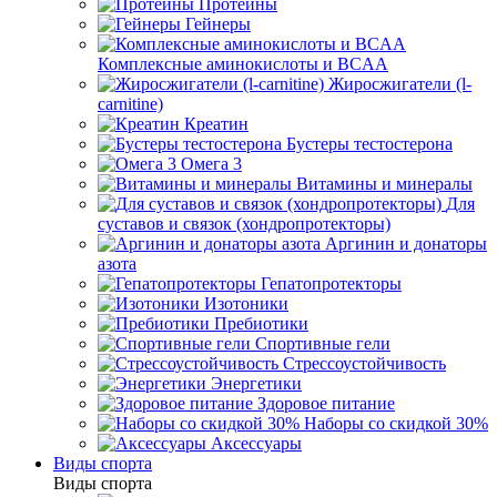
Протеины
Гейнеры
Комплексные аминокислоты и BCAA
Жиросжигатели (l-
carnitine)
Креатин
Бустеры тестостерона
Омега 3
Витамины и минералы
Для
суставов и связок (хондропротекторы)
Аргинин и донаторы
азота
Гепатопротекторы
Изотоники
Пребиотики
Спортивные гели
Стрессоустойчивость
Энергетики
Здоровое питание
Наборы со скидкой 30%
Аксессуары
Виды спорта
Виды спорта