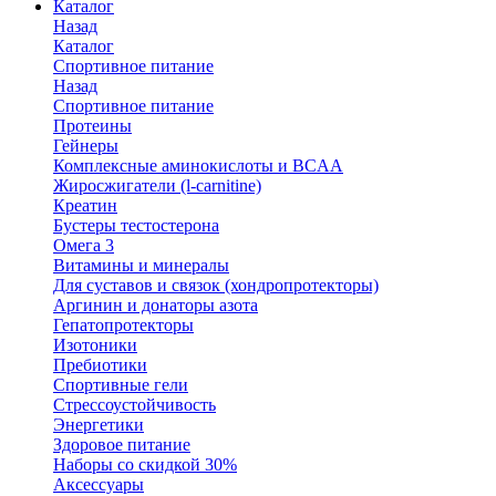
Каталог
Назад
Каталог
Спортивное питание
Назад
Спортивное питание
Протеины
Гейнеры
Комплексные аминокислоты и BCAA
Жиросжигатели (l-carnitine)
Креатин
Бустеры тестостерона
Омега 3
Витамины и минералы
Для суставов и связок (хондропротекторы)
Аргинин и донаторы азота
Гепатопротекторы
Изотоники
Пребиотики
Спортивные гели
Стрессоустойчивость
Энергетики
Здоровое питание
Наборы со скидкой 30%
Аксессуары