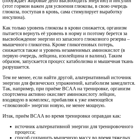
(побуждает жировые депо высвободить энергию) и инсулин
(этот гормон важен для усвоения глюкозы, в свою очередь
глюкоза, поступая в кровь, сама стимулирует выработку
инсулина).
Как только уровень глюкозы в крови снижается, организм
пытается вернуть её уровень в норму и поэтому берется за
высвобождение энергии из запасного глюкозного резерва –
мышечного гликогена. Кроме гликогеновых потерь,
снижается также и уровень незаменимых аминокислот (в
первую очередь, лейцина, изолейцина и валина). Таким
образом, запускается процесс катаболизма и мышечная ткань
разрушается.
Тем не менее, если найти другой, альтернативный источник
энергии для физических упражнений, катаболизм замедлится.
Так, например, при приёме BCAA на тренировке, организм
спортсмена активно окисляет аминокислоту лейцин,
входящую в комплекс, прибавляя к уже имеющейся
«глюкозной» энергии новую, не менее мощную.
Итак, приём BCAA во время тренировки оправдан как:
источник альтернативной энергии для тренировочного
процесса;
способ сохранить мышечную массу во время тяжелых