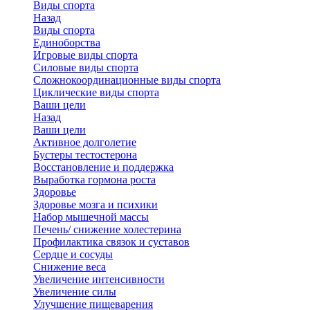
Виды спорта
Назад
Виды спорта
Единоборства
Игровые виды спорта
Силовые виды спорта
Сложнокоординационные виды спорта
Циклические виды спорта
Ваши цели
Назад
Ваши цели
Активное долголетие
Бустеры тестостерона
Восстановление и поддержка
Выработка гормона роста
Здоровье
Здоровье мозга и психики
Набор мышечной массы
Печень/ снижение холестерина
Профилактика связок и суставов
Сердце и сосуды
Снижение веса
Увеличение интенсивности
Увеличение силы
Улучшение пищеварения