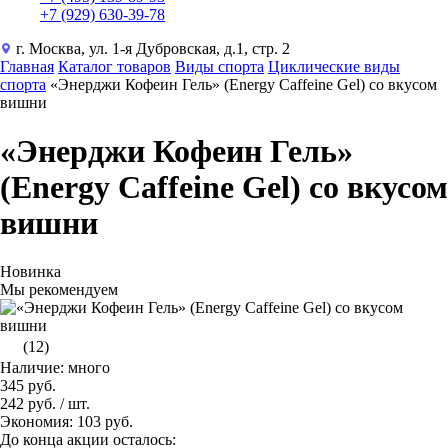
+7 (929) 630-39-78
г. Москва, ул. 1-я Дубровская, д.1, стр. 2
Главная
Каталог товаров
Виды спорта
Циклические виды
спорта
«Энерджи Кофеин Гель» (Energy Caffeine Gel) со вкусом
вишни
«Энерджи Кофеин Гель»
(Energy Caffeine Gel) со вкусом
вишни
Новинка
Мы рекомендуем
(12)
Наличие: много
345 руб.
242 руб.
/ шт.
Экономия: 103 руб.
До конца акции осталось: