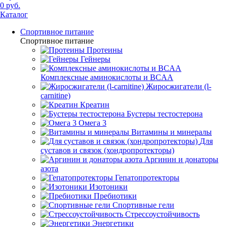
0 руб.
Каталог
Спортивное питание
Спортивное питание
Протеины
Гейнеры
Комплексные аминокислоты и BCAA
Жиросжигатели (l-
carnitine)
Креатин
Бустеры тестостерона
Омега 3
Витамины и минералы
Для
суставов и связок (хондропротекторы)
Аргинин и донаторы
азота
Гепатопротекторы
Изотоники
Пребиотики
Спортивные гели
Стрессоустойчивость
Энергетики