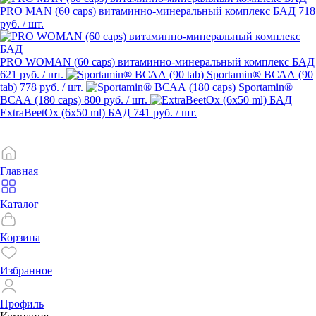
PRO MAN (60 caps) витаминно-минеральный комплекс БАД
718
руб.
/ шт.
PRO WOMAN (60 caps) витаминно-минеральный комплекс БАД
621 руб.
/ шт.
Sportamin® ВСАА (90
tab)
778 руб.
/ шт.
Sportamin®
ВСАА (180 caps)
800 руб.
/ шт.
ExtraBeetOx (6х50 ml) БАД
741 руб.
/ шт.
Главная
Каталог
Корзина
Избранное
Профиль