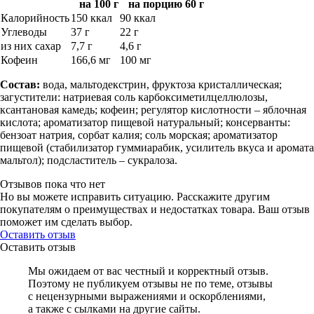
на 100 г
на порцию 60 г
Калорийность
150 ккал
90 ккал
Углеводы
37 г
22 г
из них сахар
7,7 г
4,6 г
Кофеин
166,6 мг
100 мг
Состав:
вода, мальтодекстрин, фруктоза кристаллическая;
загустители: натриевая соль карбоксиметилцеллюлозы,
ксантановая камедь; кофеин; регулятор кислотности – яблочная
кислота; ароматизатор пищевой натуральный; консерванты:
бензоат натрия, сорбат калия; соль морская; ароматизатор
пищевой (стабилизатор гуммиарабик, усилитель вкуса и аромата
мальтол); подсластитель – сукралоза.
Отзывов пока что нет
Но вы можете исправить ситуацию. Расскажите другим
покупателям о преимуществах и недостатках товара. Ваш отзыв
поможет им сделать выбор.
Оставить отзыв
Оставить отзыв
Мы ожидаем от вас честный и корректный отзыв.
Поэтому не публикуем отзывы не по теме, отзывы
с нецензурными выражениями и оскорблениями,
а также с сылками на другие сайты.