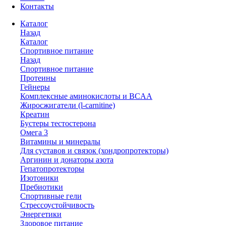
Контакты
Каталог
Назад
Каталог
Спортивное питание
Назад
Спортивное питание
Протеины
Гейнеры
Комплексные аминокислоты и BCAA
Жиросжигатели (l-carnitine)
Креатин
Бустеры тестостерона
Омега 3
Витамины и минералы
Для суставов и связок (хондропротекторы)
Аргинин и донаторы азота
Гепатопротекторы
Изотоники
Пребиотики
Спортивные гели
Стрессоустойчивость
Энергетики
Здоровое питание