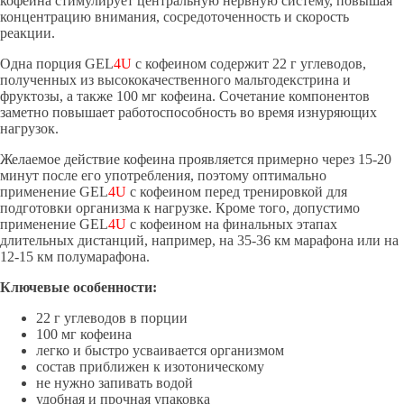
кофеина стимулирует центральную нервную систему, повышая
концентрацию внимания, сосредоточенность и скорость
реакции.
Одна порция GEL
4U
с кофеином содержит 22 г углеводов,
полученных из высококачественного мальтодекстрина и
фруктозы, а также 100 мг кофеина. Сочетание компонентов
заметно повышает работоспособность во время изнуряющих
нагрузок.
Желаемое действие кофеина проявляется примерно через 15-20
минут после его употребления, поэтому оптимально
применение GEL
4U
с кофеином перед тренировкой для
подготовки организма к нагрузке. Кроме того, допустимо
применение GEL
4U
с кофеином на финальных этапах
длительных дистанций, например, на 35-36 км марафона или на
12-15 км полумарафона.
Ключевые особенности:
22 г углеводов в порции
100 мг кофеина
легко и быстро усваивается организмом
состав приближен к изотоническому
не нужно запивать водой
удобная и прочная упаковка